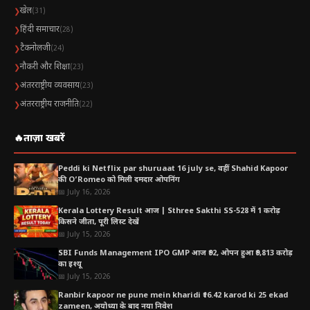
खेल
❯
(31)
हिंदी समाचार
❯
(28)
Allen Answer Key बनाम NTA Official Answer Key
टैकनोलजी
❯
(24)
नौकरी और शिक्षा
❯
(23)
Allen Answer Key
NTA Official Answer Key
अंतरराष्ट्रीय व्यवसाय
❯
(23)
परीक्षा के तुरंत बाद
कुछ दिनों बाद
अंतरराष्ट्रीय राजनीति
❯
(22)
प्री-एनालिसिस के लिए
फाइनल रिजल्ट के लिए
🔥
ताज़ा खबरें
फैकल्टी आधारित
सरकारी व अंतिम
Peddi ki Netflix par shuruaat 16 july se, वहीं Shahid Kapoor
की O’Romeo को मिली दमदार ओपनिंग
📅 July 16, 2026
Kerala Lottery Result आज | Sthree Sakthi SS-528 में 1 करोड़
ध्यान रहे,
फाइनल रिजल्ट हमेशा NTA की Answer Key पर ही
किसने जीता, पूरी लिस्ट देखें
आधारित होगा।
📅 July 15, 2026
SBI Funds Management IPO GMP आज ₹92, ओपन हुआ ₹9,813 करोड़
का इश्यू
📅 July 15, 2026
JEE Main 2026 रिजल्ट कब आएगा?
Ranbir kapoor ne pune mein kharidi ₹16.42 karod ki 25 ekad
zameen, अयोध्या के बाद नया निवेश