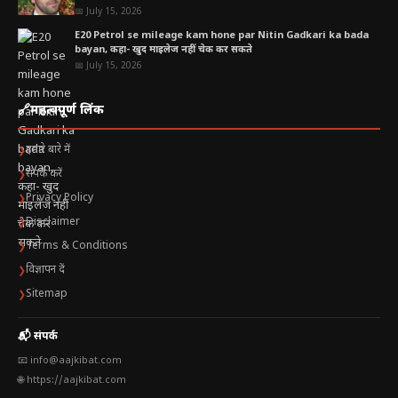
NTA द्वारा JEE Main 2026 का आधिकारिक रिजल्ट परीक्षा समाप्त होने के
📅 July 15, 2026
कुछ दिनों बाद जारी किया जाएगा। रिजल्ट के साथ:
E20 Petrol se mileage kam hone par Nitin Gadkari ka bada
bayan, कहा- खुद माइलेज नहीं चेक कर सकते
📅 July 15, 2026
फाइनल Answer Key
ऑल इंडिया रैंक
🔗
महत्वपूर्ण लिंक
JEE Advanced के लिए क्वालिफिकेशन स्टेटस
हमारे बारे में
❯
संपर्क करें
❯
भी जारी किया जाएगा।
Privacy Policy
❯
Disclaimer
❯
छात्रों के लिए आगे की रणनीति
Terms & Conditions
❯
विज्ञापन दें
❯
अगर स्कोर अच्छा है:
Sitemap
❯
JEE Advanced की तैयारी तेज करें
📬 संपर्क
टॉप NITs और IITs के विकल्प देखें
📧 info@aajkibat.com
🌐 https://aajkibat.com