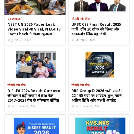
JEE Main 2026 Allen शिफ्ट-वाइज Answer Key का क्या है
STORIES
नौकरी और शिक्षा
फायदा?
NEET UG 2026 Paper Leak
UPSC CSE Final Result 2025
Video Viral हुआ Viral, NTA-PIB
जारी: टॉप 20 टॉपर की लिस्ट और
Fact Check ने किया खुलासा
डाउनलोड लिंक यहां देखें
JEE Main 2026 परीक्षा कई दिनों और अलग-अलग शिफ्ट्स में आयोजित की
📅 June 22, 2026
📅 March 6, 2026
गई है। ऐसे में:
हर शिफ्ट के प्रश्न अलग होते हैं
Answer Key भी शिफ्ट के अनुसार अलग होती है
गलत Answer Key से स्कोर में बड़ा अंतर आ सकता है
नौकरी और शिक्षा
नौकरी और शिक्षा
D.El.Ed 2024 Result Out: प्रथम
RRB Group D 2026 भर्ती अलर्ट:
इसी कारण
Shift-Wise Answer Key
छात्रों के लिए बेहद जरूरी होती
सेमेस्टर में बड़ी संख्या में छात्र फेल,
22,195 पदों पर आवेदन शुरू, जानें
2017–2024 बैच के परिणाम घोषित
अंतिम तिथि और जरूरी अपडेट
है।
📅 February 28, 2026
📅 February 28, 2026
JEE Main 2026 Answer Key by Allen कैसे डाउनलोड
करें?