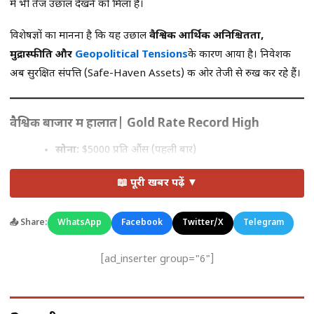
में भी तेज उछाल देखने को मिला है।
विशेषज्ञों का मानना है कि यह उछाल
वैश्विक आर्थिक अनिश्चितता,
मुद्रास्फीति और
Geopolitical Tensions
के कारण आया है। निवेशक
अब सुरक्षित संपत्ति (Safe-Haven Assets) की ओर तेजी से रुख कर रहे हैं।
वैश्विक बाजार में हालात| Gold Rate Record High
सोना:
$5000 प्रति औंस (पहली बार)
चांदी:
लगातार बढ़ोतरी के साथ ट्रेडिंग
📖 पूरी खबर पढ़ें ▼
डॉलर में कमजोरी और वैश्विक तनाव से निवेशक सोने और चांदी की
ओर आकर्षित हो रहे हैं।
📤 Share:
WhatsApp
Facebook
Twitter/X
Telegram
एशिया और यूरोप के बाजार में भी सोने की कीमतों में रिकॉर्ड बढ़त
[ad_inserter group="6"]
दर्ज की गई।
विशेषज्ञों के मुताबिक, आने वाले हफ्तों में Gold Rate में और तेजी देखने को