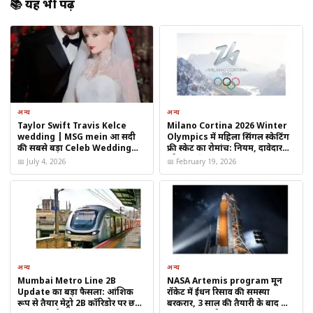
📚 यह भी पढ़ें
मिल सकती है अगर वैश्विक आर्थिक और राजनीतिक अनिश्चितता बनी रहती है।
भारत में सोने और चांदी की कीमतें| Gold Rate Record
High
भारत में भी सोने और चांदी की कीमतों में उछाल देखने को मिल रहा है।
अन्य
अन्य
अनुमानित कीमतें इस प्रकार हैं:
Taylor Swift Travis Kelce
Milano Cortina 2026 Winter
wedding | MSG mein हुआ सदी
Olympics में महिला सिंगल स्केटिंग
की सबसे बड़ा Celeb Wedding
फ्री स्केट का रोमांच: नियम, दावेदार
10 ग्राम सोना:
₹56,000 – ₹58,000
2026
और पूरा शेड्यूल जानें
📅 July 4, 2026
📅 February 19, 2026
1 किलो चांदी:
₹70,000 – ₹72,000
भारत में सोने की बढ़ती कीमतों का असर आभूषण उद्योग और निवेशकों पर भी
पड़ा है। निवेशक इस तेजी का फायदा लेने के लिए ताबड़तोड़ खरीदारी कर रहे
हैं।
अन्य
अन्य
Mumbai Metro Line 2B
NASA Artemis program मून
Update का बड़ा फैसला: आंशिक
रॉकेट में ईंधन रिसाव की समस्या
विशेषज्ञों की राय
रूप से तैयार मेट्रो 2B कॉरिडोर पर छठे
बरकरार, 3 साल की तैयारी के बाद भी