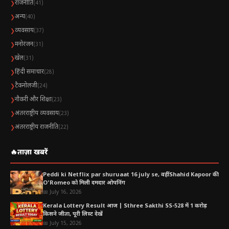
राजनीति
❯
(41)
High
अन्य
❯
(40)
विशेषज्ञों की राय
व्यवसाय
❯
(37)
मनोरंजन
❯
(31)
क्या निवेशकों को करना चाहिए?
खेल
❯
(31)
अंतरराष्ट्रीय और घरेलू प्रभाव
हिंदी समाचार
❯
(28)
टैकनोलजी
❯
(24)
नौकरी और शिक्षा
❯
(23)
अंतरराष्ट्रीय व्यवसाय
❯
(23)
अंतरराष्ट्रीय राजनीति
❯
(22)
🔥
ताज़ा खबरें
Peddi ki Netflix par shuruaat 16 july se, वहीं Shahid Kapoor की
O’Romeo को मिली दमदार ओपनिंग
📅 July 16, 2026
Kerala Lottery Result आज | Sthree Sakthi SS-528 में 1 करोड़
किसने जीता, पूरी लिस्ट देखें
📅 July 15, 2026