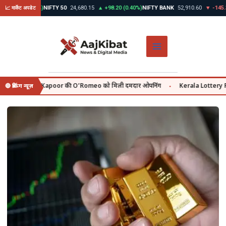
Skip
12.45 (0.39%)
NIFTY 50
24,680.15
▲ +98.20 (0.40%)
NIFTY BANK
52,910.60
▼ -145.30 
📈 मार्केट अपडेट
to
content
वहीं Shahid Kapoor की O’Romeo को मिली दमदार ओपनिंग
Kerala Lottery Result
🔴 ब्रेकिंग न्यूज़
●