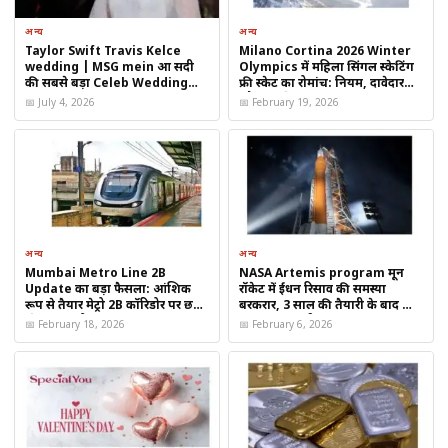
अन्य
अन्य
Taylor Swift Travis Kelce
Milano Cortina 2026 Winter
wedding | MSG mein हुआ सदी
Olympics में महिला सिंगल स्केटिंग
की सबसे बड़ा Celeb Wedding
फ्री स्केट का रोमांच: नियम, दावेदार
2026
और पूरा शेड्यूल जानें
📅 July 4, 2026
📅 February 19, 2026
इन 4 राशियों को बनाएगा धनवान
अन्य
अन्य
Mumbai Metro Line 2B
NASA Artemis program मून
वृषभ राशि
Update का बड़ा फैसला: आंशिक
रॉकेट में ईंधन रिसाव की समस्या
रूप से तैयार मेट्रो 2B कॉरिडोर पर छठे
बरकरार, 3 साल की तैयारी के बाद भी
स्टेशन की योजना
क्यों नहीं सुलझी?
📅 February 18, 2026
📅 February 6, 2026
वृषभ राशि वालों के लिए यह
योग अचानक धन लाभ
लेकर आ सकता है।
पुराना निवेश, प्रॉपर्टी या रुका हुआ पैसा वापस मिलने के संकेत हैं। नौकरीपेशा
लोगों को प्रमोशन या सैलरी इंक्रीमेंट की खुशखबरी मिल सकती है।
सिंह राशि