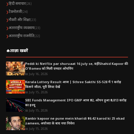
हिंदी समाचार
❯
(28)
कुंभ राशि
टैकनोलजी
❯
(24)
महाशिवरात्रि पर क्या करें (धन योग के लिए)
नौकरी और शिक्षा
❯
(23)
अंतरराष्ट्रीय व्यवसाय
❯
(23)
अंतरराष्ट्रीय राजनीति
❯
(22)
🔥
ताज़ा खबरें
Peddi ki Netflix par shuruaat 16 july se, वहीं Shahid Kapoor की
O’Romeo को मिली दमदार ओपनिंग
📅 July 16, 2026
Kerala Lottery Result आज | Sthree Sakthi SS-528 में 1 करोड़
किसने जीता, पूरी लिस्ट देखें
📅 July 15, 2026
SBI Funds Management IPO GMP आज ₹92, ओपन हुआ ₹9,813 करोड़
का इश्यू
📅 July 15, 2026
Ranbir kapoor ne pune mein kharidi ₹16.42 karod ki 25 ekad
zameen, अयोध्या के बाद नया निवेश
📅 July 15, 2026