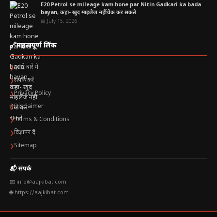
E20 Petrol se mileage kam hone par Nitin Gadkari ka bada
bayan, कहा- खुद माइलेज नहीं चेक कर सकते
📅 July 15, 2026
🔗
महत्वपूर्ण लिंक
हमारे बारे में
❯
संपर्क करें
❯
Privacy Policy
❯
Disclaimer
❯
Terms & Conditions
❯
विज्ञापन दें
❯
Sitemap
❯
📬 संपर्क
📧 info@aajkibat.com
🌐 https://aajkibat.com