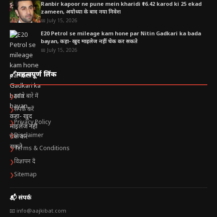
Ranbir kapoor ne pune mein kharidi ₹16.42 karod ki 25 ekad
बैलिस्टिक मिसाइल क्या होती है?
zameen, अयोध्या के बाद नया निवेश
📅 July 15, 2026
अक्सर पूछे जाने वाले सवाल (FAQ)
E20 Petrol se mileage kam hone par Nitin Gadkari ka bada
bayan, कहा- खुद माइलेज नहीं चेक कर सकते
📅 July 15, 2026
🔗
महत्वपूर्ण लिंक
हमारे बारे में
❯
संपर्क करें
❯
Privacy Policy
❯
Disclaimer
❯
Terms & Conditions
❯
विज्ञापन दें
❯
Sitemap
❯
📬 संपर्क
📧 info@aajkibat.com