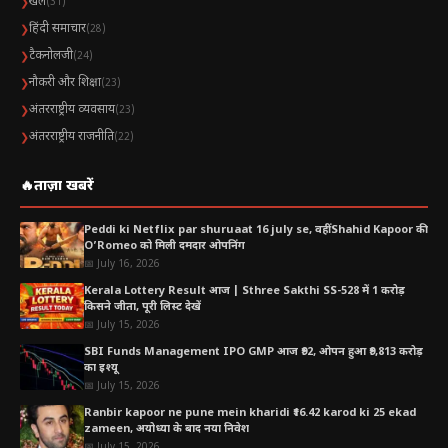
खेल
❯
(31)
हिंदी समाचार
❯
(28)
टैकनोलजी
❯
(24)
नौकरी और शिक्षा
❯
(23)
अंतरराष्ट्रीय व्यवसाय
❯
(23)
अंतरराष्ट्रीय राजनीति
❯
(22)
🔥
ताज़ा खबरें
Peddi ki Netflix par shuruaat 16 july se, वहीं Shahid Kapoor की
O’Romeo को मिली दमदार ओपनिंग
📅 July 16, 2026
Kerala Lottery Result आज | Sthree Sakthi SS-528 में 1 करोड़
किसने जीता, पूरी लिस्ट देखें
📅 July 15, 2026
SBI Funds Management IPO GMP आज ₹92, ओपन हुआ ₹9,813 करोड़
का इश्यू
📅 July 15, 2026
Ranbir kapoor ne pune mein kharidi ₹16.42 karod ki 25 ekad
zameen, अयोध्या के बाद नया निवेश
📅 July 15, 2026