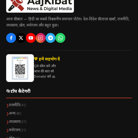
आज की बात — हिंदी का सबसे विश्वसनीय समाचार पोर्टल। देश-विदेश की ताज़ा खबरें, राजनीति,
व्यवसाय, खेल, मनोरंजन और बहुत कुछ।
💛 हमें सहयोग दें
QR स्कैन करें और
आज की बात को
Donate करें 🙏
📂
टॉप कैटेगरी
राजनीति
❯
(41)
अन्य
❯
(40)
व्यवसाय
❯
(37)
मनोरंजन
❯
(31)