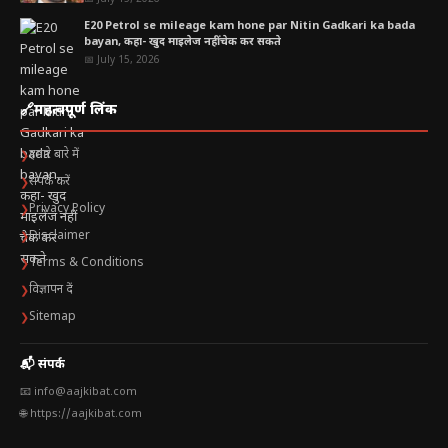
E20 Petrol se mileage kam hone par Nitin Gadkari ka bada
bayan, कहा- खुद माइलेज नहीं चेक कर सकते
📅 July 15, 2026
🔗
महत्वपूर्ण लिंक
हमारे बारे में
❯
संपर्क करें
❯
Privacy Policy
❯
Disclaimer
❯
Terms & Conditions
❯
विज्ञापन दें
❯
Sitemap
❯
📬 संपर्क
📧 info@aajkibat.com
🌐 https://aajkibat.com