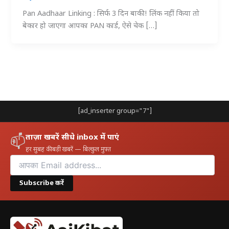
Pan Aadhaar Linking : सिर्फ 3 दिन बाकी! लिंक नहीं किया तो
बेकार हो जाएगा आपका PAN कार्ड, ऐसे चेक […]
[ad_inserter group="7"]
ताज़ा खबरें सीधे inbox में पाएं
📫
हर सुबह की बड़ी खबरें — बिल्कुल मुफ़्त
Subscribe करें