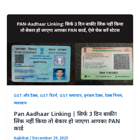
,
,
,
,
,
GST और टैक्स
GST रिटर्न
GST समाचार
इनकम टैक्स
टैक्स नियम
व्यवसाय
Pan Aadhaar Linking | सिर्फ 3 दिन बाकी!
लिंक नहीं किया तो बेकार हो जाएगा आपका PAN
कार्ड
Aajkibat
/
December 29, 2025