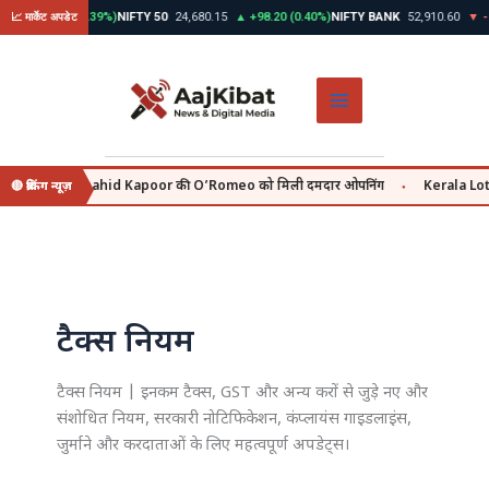
Skip
0
▲ +312.45 (0.39%)
NIFTY 50
24,680.15
▲ +98.20 (0.40%)
NIFTY BANK
52,910.60
▼ -14
📈 मार्केट अपडेट
to
content
uly se, वहीं Shahid Kapoor की O’Romeo को मिली दमदार ओपनिंग
Kerala Lotter
🔴 ब्रेकिंग न्यूज़
●
टैक्स नियम
टैक्स नियम | इनकम टैक्स, GST और अन्य करों से जुड़े नए और
संशोधित नियम, सरकारी नोटिफिकेशन, कंप्लायंस गाइडलाइंस,
जुर्माने और करदाताओं के लिए महत्वपूर्ण अपडेट्स।