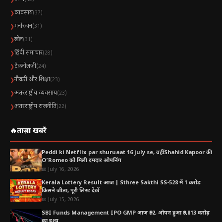
व्यवसाय
❯
(37)
मनोरंजन
❯
(31)
खेल
❯
(31)
हिंदी समाचार
❯
(28)
टैकनोलजी
❯
(24)
नौकरी और शिक्षा
❯
(23)
अंतरराष्ट्रीय व्यवसाय
❯
(23)
अंतरराष्ट्रीय राजनीति
❯
(22)
🔥
ताज़ा खबरें
Peddi ki Netflix par shuruaat 16 july se, वहीं Shahid Kapoor की
O’Romeo को मिली दमदार ओपनिंग
📅 July 16, 2026
Kerala Lottery Result आज | Sthree Sakthi SS-528 में 1 करोड़
किसने जीता, पूरी लिस्ट देखें
📅 July 15, 2026
SBI Funds Management IPO GMP आज ₹92, ओपन हुआ ₹9,813 करोड़
का इश्यू