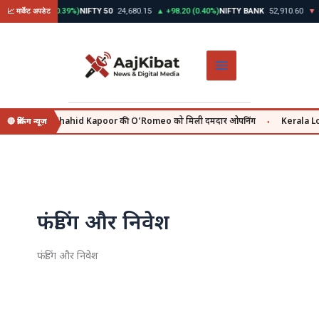
Skip
30
▲ +312.45 (0.39%)
NIFTY 50
24,680.15
▲ +98.20 (0.40%)
NIFTY BANK
52,910.60
▼ -
📈 मार्केट अपडेट
to
content
 july se, वहीं Shahid Kapoor की O’Romeo को मिली दमदार ओपनिंग
Kerala Lott
🔴 ब्रेकिंग न्यूज़
●
फंडिंग और निवेश
फंडिंग और निवेश