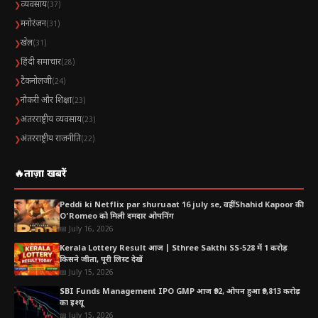
व्यवसाय
❯
(37)
मनोरंजन
❯
(31)
खेल
❯
(31)
हिंदी समाचार
❯
(28)
टैकनोलजी
❯
(24)
नौकरी और शिक्षा
❯
(23)
अंतरराष्ट्रीय व्यवसाय
❯
(23)
अंतरराष्ट्रीय राजनीति
❯
(22)
🔥
ताज़ा खबरें
Peddi ki Netflix par shuruaat 16 july se, वहीं Shahid Kapoor की
O’Romeo को मिली दमदार ओपनिंग
📅 July 16, 2026
Kerala Lottery Result आज | Sthree Sakthi SS-528 में 1 करोड़
किसने जीता, पूरी लिस्ट देखें
📅 July 15, 2026
SBI Funds Management IPO GMP आज ₹92, ओपन हुआ ₹9,813 करोड़
का इश्यू
📅 July 15, 2026