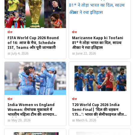
Trine सीरीज
फैंटसी, एडवेंचर और पजल गेमिंग
का बेहतरीन मिश्रण है।
इसका ग्राफिक्स और कहानी का स्तर गेमिंग प्रेमियों को हमेशा आकर्षित करता
है। Epic Games का यह साल-एंड ऑफर खिलाड़ियों के लिए एक
बिल्कुल
मुफ्त अनुभव
लेकर आया है।
खेल
खेल
FIFA World Cup 2026 Round
Marizanne Kapp ki Toofani
of 16: आज के मैच, Schedule
81* ने तोड़ा भारत का दिल, साउथ
Table of Contents
IST, Teams और पूरी जानकारी
अफ्रीका ने रचा इतिहास
📅 July 4, 2026
📅 June 22, 2026
Trine game series free Epic Games December
31 का साल के अंत का स्पेशल ऑफर
ऑफर की मुख्य बातें
कैसे करें डाउनलोड
क्यों है यह ऑफर खास?
खेल
खेल
India Women vs England
T20 World Cup 2026 India
Women: रोमांचक मुकाबले में
Semi-Final| ‘दिल की धड़कन
भारतीय महिला टीम की शानदार
175…’: भारत की सेमीफाइनल जीत
चुनौती
का टर्निंग पॉइंट और मैच पलटने वाले
📅 May 29, 2026
📅 March 6, 2026
खिलाड़ी का खुलासा, सूर्यकुमार यादव
ने बताया सबकुछ