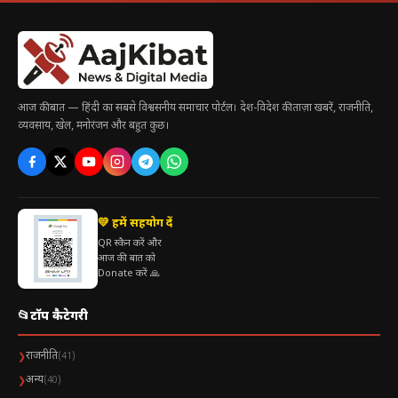
आज की बात — हिंदी का सबसे विश्वसनीय समाचार पोर्टल। देश-विदेश की ताज़ा खबरें, राजनीति,
व्यवसाय, खेल, मनोरंजन और बहुत कुछ।
💛 हमें सहयोग दें
QR स्कैन करें और
आज की बात को
Donate करें 🙏
📂
टॉप कैटेगरी
राजनीति
❯
(41)
अन्य
❯
(40)