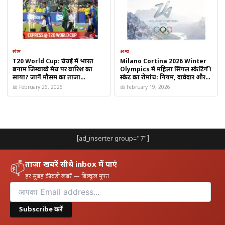
खेल
अन्य
T20 World Cup: चेन्नई में भारत
Milano Cortina 2026 Winter
बनाम जिम्बाब्वे मैच पर बारिश का
Olympics में महिला सिंगल स्केटिंग फ्री
साया? जानें मौसम का ताजा
स्केट का रोमांच: नियम, दावेदार और
पूर्वानुमान
पूरा शेड्यूल जानें
📅 February 26, 2026
📅 February 19, 2026
[ad_inserter group="7"]
ताज़ा खबरें सीधे inbox में पाएं
📫
हर सुबह की बड़ी खबरें — बिल्कुल मुफ़्त
Subscribe करें