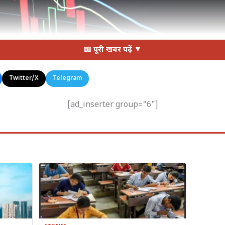
📖 पूरी खबर पढ़ें ▼
Twitter/X
Telegram
[ad_inserter group="6"]
टका — IT stocks ने संभाला बाजार | Maxim Hopman / Unsplash