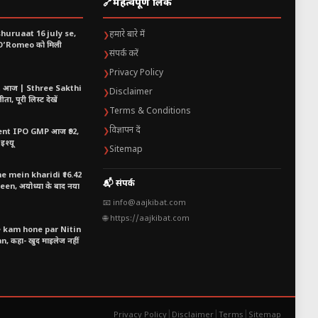
🔗
महत्वपूर्ण लिंक
shuruaat 16 july se,
हमारे बारे में
❯
 O’Romeo को मिली
संपर्क करें
❯
IT सेक्टर ने बाजार संभाला:
HCL Tech
Privacy Policy
❯
t आज | Sthree Sakthi
te strong रही। FII (Foreign
Disclaimer
❯
ा, पूरी लिस्ट देखें
होने से भी sentiment positive
Terms & Conditions
❯
विज्ञापन दें
❯
nt IPO GMP आज ₹92,
इश्यू
Sitemap
❯
 mein kharidi ₹16.42
📬 संपर्क
n, अयोध्या के बाद नया
📧 info@aajkibat.com
🌐 https://aajkibat.com
e kam hone par Nitin
 कहा- खुद माइलेज नहीं
|
|
|
Privacy Policy
Disclaimer
Terms
Sitemap