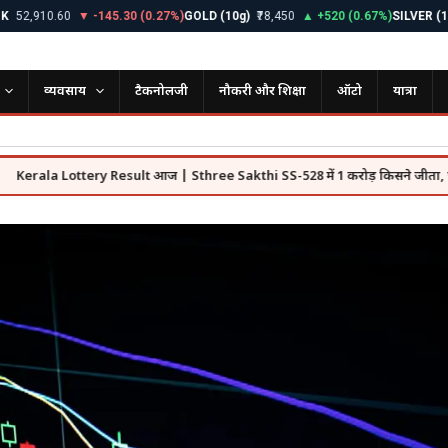
,910.60
▼ -145.30 (0.27%)
GOLD (10g)
₹78,450
▲ +520 (0.67%)
SILVER (1kg)
₹
व्यवसाय
टैकनोलजी
नौकरी और शिक्षा
ऑटो
यात्रा
la Lottery Result आज | Sthree Sakthi SS-528 में 1 करोड़ किसने जीता, पूरी लिस्ट 