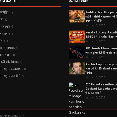
टॉप कैटेगरी
🔥
ताज़ा खबरें
ाजनीति
Peddi ki Netflix par 
(41)
रहा असर?
वहीं Shahid Kapoor की
न्य
(40)
दमदार ओपनिंग
वें लगातार दिन
भी उपर बंج हुआ — 78,412 के करीब 0.2% गैन के साथ। 
📅 July 16, 2026
्यवसाय
(37)
Kerala Lottery Resul
 Infosys +2.8%
।
Titan Company +2.6%
क्योंकि उसकी Q1 upda
नोरंजन
(31)
SS-528 में 1 करोड़ किसने जीत
र 4थे session में भारतीय shares खरीदे और crude oil prices के नरम 
ेल
(31)
📅 July 15, 2026
िंदी समाचार
(28)
SBI Funds Manageme
ओपन हुआ ₹9,813 करोड़ का 
ैकनोलजी
(24)
📅 July 15, 2026
ौकरी और शिक्षा
(23)
Ranbir kapoor ne pune
karod ki 25 ekad zamee
ंतरराष्ट्रीय व्यवसाय
(23)
निवेश
ंतरराष्ट्रीय राजनीति
(22)
📅 July 15, 2026
E20 Petrol se mileag
Gadkari ka bada bayan,
चेक कर सकते
📅 July 15, 2026
h ❤️ in India 🇮🇳