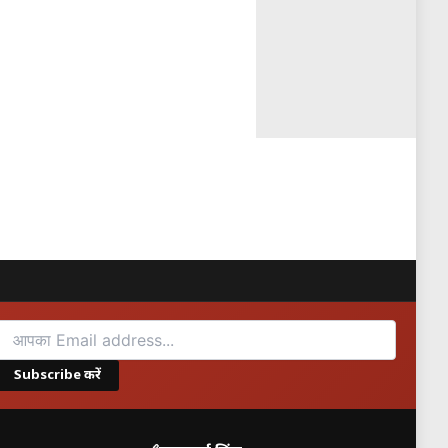
छले 1 महीने में Trent का शेयर
न 19% growth ने उन उम्मीदों पर
igroup
महीने से cautious था —
Subscribe करें
nvestors का सबसे बड़ा concern है।