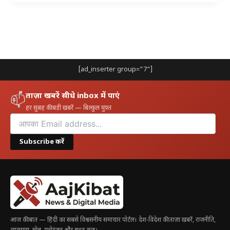
[ad_inserter group="7"]
ताज़ा खबरें सीधे inbox में पाएं
📫
हर सुबह की बड़ी खबरें — बिल्कुल मुफ़्त
Subscribe करें
आज की बात — हिंदी का सबसे विश्वसनीय समाचार पोर्टल। देश-विदेश की ताज़ा खबरें, राजनीति,