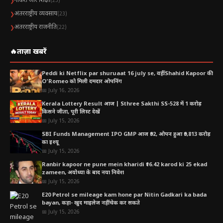
नौकरी और शिक्षा
❯
(23)
अंतरराष्ट्रीय व्यवसाय
❯
(23)
अंतरराष्ट्रीय राजनीति
❯
(22)
🔥
ताज़ा खबरें
Peddi ki Netflix par shuruaat 16 july se, वहीं Shahid Kapoor की
O’Romeo को मिली दमदार ओपनिंग
📅 July 16, 2026
Kerala Lottery Result आज | Sthree Sakthi SS-528 में 1 करोड़
किसने जीता, पूरी लिस्ट देखें
📅 July 15, 2026
SBI Funds Management IPO GMP आज ₹92, ओपन हुआ ₹9,813 करोड़
का इश्यू
📅 July 15, 2026
Ranbir kapoor ne pune mein kharidi ₹16.42 karod ki 25 ekad
zameen, अयोध्या के बाद नया निवेश
📅 July 15, 2026
E20 Petrol se mileage kam hone par Nitin Gadkari ka bada
bayan, कहा- खुद माइलेज नहीं चेक कर सकते
📅 July 15, 2026