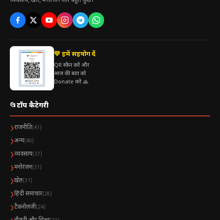
व्यवसाय, खेल, मनोरंजन और बहुत कुछ।
💛 हमें सहयोग दें
QR स्कैन करें और
आज की बात को
Donate करें 🙏
📂
टॉप कैटेगरी
राजनीति
❯
(41)
अन्य
❯
(40)
व्यवसाय
❯
(37)
मनोरंजन
❯
(31)
खेल
❯
(31)
हिंदी समाचार
❯
(28)
टैकनोलजी
❯
(24)