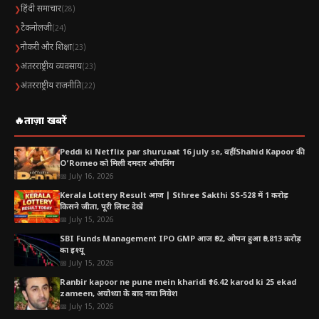
हिंदी समाचार
❯
(28)
टैकनोलजी
❯
(24)
नौकरी और शिक्षा
❯
(23)
अंतरराष्ट्रीय व्यवसाय
❯
(23)
अंतरराष्ट्रीय राजनीति
❯
(22)
🔥
ताज़ा खबरें
Peddi ki Netflix par shuruaat 16 july se, वहीं Shahid Kapoor की
O’Romeo को मिली दमदार ओपनिंग
📅 July 16, 2026
Kerala Lottery Result आज | Sthree Sakthi SS-528 में 1 करोड़
किसने जीता, पूरी लिस्ट देखें
📅 July 15, 2026
SBI Funds Management IPO GMP आज ₹92, ओपन हुआ ₹9,813 करोड़
का इश्यू
📅 July 15, 2026
Ranbir kapoor ne pune mein kharidi ₹16.42 karod ki 25 ekad
zameen, अयोध्या के बाद नया निवेश
📅 July 15, 2026