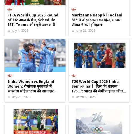
लेकिन क्रिकेट इतिहास गवाह है कि
खेल
खेल
T20 फॉर्मेट में किसी भी टीम को हल्के में लेना भारी पड़ सकता है।
FIFA World Cup 2026 Round
Marizanne Kapp ki Toofani
of 16: आज के मैच, Schedule
81* ने तोड़ा भारत का दिल, साउथ
IST, Teams और पूरी जानकारी
अफ्रीका ने रचा इतिहास
विशेषज्ञों का कहना है कि:
📅 July 4, 2026
📅 June 22, 2026
नए और उभरते क्रिकेटिंग देशों के पास खोने को कुछ नहीं होता
वे बिना दबाव के आक्रामक खेल दिखाते हैं
यही चीज़ बड़ी टीमों के लिए खतरा बन जाती है
खेल
खेल
India Women vs England
T20 World Cup 2026 India
T20 वर्ल्ड कप में USA बन सकता है डार्क हॉर्स?
Women: रोमांचक मुकाबले में
Semi-Final| ‘दिल की धड़कन
भारतीय महिला टीम की शानदार
175…’: भारत की सेमीफाइनल जीत
चुनौती
का टर्निंग पॉइंट और मैच पलटने वाले
क्रिकेट एक्सपर्ट्स मानते हैं कि
T20 World Cup 2026
में अमेरिका एक
📅 May 29, 2026
📅 March 6, 2026
खिलाड़ी का खुलासा, सूर्यकुमार यादव
डार्क हॉर्स
की भूमिका निभा सकता है।
ने बताया सबकुछ
घरेलू परिस्थितियों का फायदा
नई क्रिकेट संस्कृति और प्रोफेशनल अप्रोच