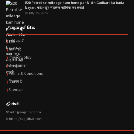
E20 Petrol se mileage kam hone par Nitin Gadkari ka bada
bayan, कहा- खुद माइलेज नहीं चेक कर सकते
📅 July 15, 2026
🔗
महत्वपूर्ण लिंक
हमारे बारे में
❯
संपर्क करें
❯
Privacy Policy
❯
Disclaimer
❯
Terms & Conditions
❯
विज्ञापन दें
❯
Sitemap
❯
📬 संपर्क
📧 info@aajkibat.com
🌐 https://aajkibat.com