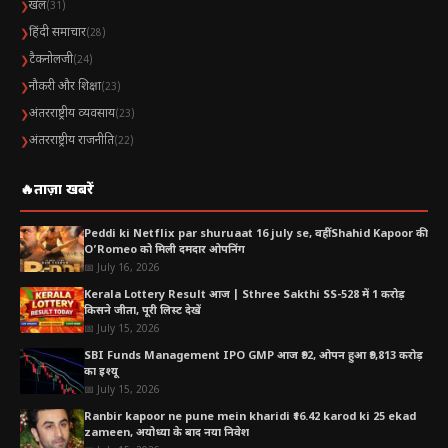
खेल
❯
(31)
हिंदी समाचार
❯
(28)
टैकनोलजी
❯
(24)
नौकरी और शिक्षा
❯
(23)
अंतरराष्ट्रीय व्यवसाय
❯
(23)
अंतरराष्ट्रीय राजनीति
❯
(22)
🔥
ताज़ा खबरें
Peddi ki Netflix par shuruaat 16 july se, वहीं Shahid Kapoor की
O’Romeo को मिली दमदार ओपनिंग
📅 July 16, 2026
Kerala Lottery Result आज | Sthree Sakthi SS-528 में 1 करोड़
किसने जीता, पूरी लिस्ट देखें
📅 July 15, 2026
SBI Funds Management IPO GMP आज ₹92, ओपन हुआ ₹9,813 करोड़
का इश्यू
📅 July 15, 2026
Ranbir kapoor ne pune mein kharidi ₹16.42 karod ki 25 ekad
zameen, अयोध्या के बाद नया निवेश