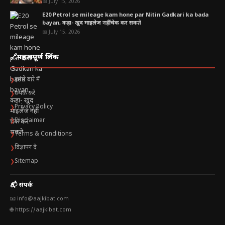
📅 July 15, 2026
E20 Petrol se mileage kam hone par Nitin Gadkari ka bada
bayan, कहा- खुद माइलेज नहीं चेक कर सकते
📅 July 15, 2026
🔗
महत्वपूर्ण लिंक
हमारे बारे में
❯
संपर्क करें
❯
Privacy Policy
❯
Disclaimer
❯
Terms & Conditions
❯
विज्ञापन दें
❯
Sitemap
❯
📬 संपर्क
📧 info@aajkibat.com
🌐 https://aajkibat.com