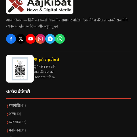
अर्धशतक
पूरा किया।
प्लेयर ऑफ द मैच
बनने के बाद राधा ने कहा:
आज की बात — हिंदी का सबसे विश्वसनीय समाचार पोर्टल। देश-विदेश की ताज़ा खबरें, राजनीति,
व्यवसाय, खेल, मनोरंजन और बहुत कुछ।
“मुझे पता है कि मेरे पास ऐसी स्थिति में बल्लेबाजी करने का खेल
और स्वभाव है, लेकिन जब कोई आपको आत्मविश्वास देता है, तो
बात ही कुछ और होती है।”
💛 हमें सहयोग दें
QR स्कैन करें और
आज की बात को
Donate करें 🙏
Table of Contents
📂
टॉप कैटेगरी
Radha Yadav batting at No. 5 आरसीबी के लिए एक नई
उम्मीद और मैच विनर
राजनीति
❯
(41)
अन्य
❯
(40)
व्यवसाय
❯
(37)
मनोरंजन
❯
(31)