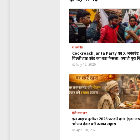
वाइब्रेंट गुजरात क्षेत्रीय
‘वाइब्रेंट गुजरात रीजनल कॉन्फ
अहमदाबाद मेट्रो फेज-2:
श
करेंगे।
12 जनवरी: अंतरराष्ट्रीय पतंग मह
राजनीति
Cockroach Janta Party का X अकाउंट 
दिल्ली हाई कोर्ट का बड़ा फैसला, क्या है पूरा 
जर्मन चांसलर का स्वागत:
📅 July 12, 2026
साबरमती आश्रम और पतं
लेंगे।
क्यों खास है यह दौरा?
हिंदी समाचार
यह दौरा न केवल गुजरात के औद्योगिक 
इस अक्षय तृतीया 2026 पर करें दान |एक जर
भोजन देकर बनें उसका सहारा
ऐतिहासिक विरासत को भी वैश्विक पटल 
📅 April 20, 2026