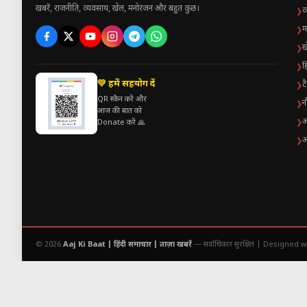
खबरें, राजनीति, व्यवसाय, खेल, मनोरंजन और बहुत कुछ।
व
❯
म
❯
ख
❯
ह
❯
💛 हमें सहयोग दें
ट
❯
QR स्कैन करें और
न
❯
आज की बात को
अ
❯
Donate करें 🙏
अ
❯
© 2026
Aaj Ki Baat | हिंदी समाचार | ताज़ा खबरें
— सर्वाधिकार सुरक्षित |
Designed wit