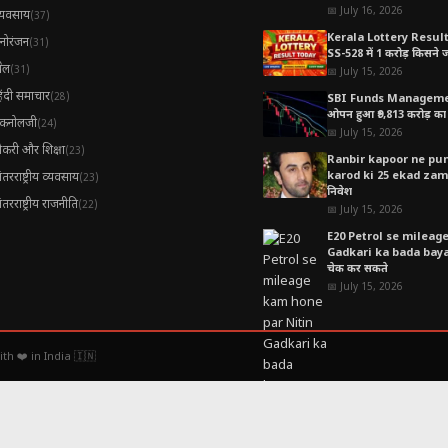
📅 July 16, 2026
्यवसाय
(37)
Kerala Lottery Resul
नोरंजन
(31)
SS-528 में 1 करोड़ किसने जीत
ेल
(31)
📅 July 15, 2026
िंदी समाचार
(28)
SBI Funds Manageme
ओपन हुआ ₹9,813 करोड़ का 
ैकनोलजी
(24)
📅 July 15, 2026
ौकरी और शिक्षा
(23)
Ranbir kapoor ne pune
karod ki 25 ekad zamee
ंतरराष्ट्रीय व्यवसाय
(23)
निवेश
ंतरराष्ट्रीय राजनीति
(22)
📅 July 15, 2026
E20 Petrol se mileag
Gadkari ka bada bayan,
चेक कर सकते
📅 July 15, 2026
h ❤️ in India 🇮🇳