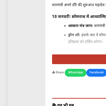
प्रधानमंत्री अपने दौरे की शुरुआत महादेव 
10 जनवरी: सोमनाथ में आध्यात्मिक
ओंकार मंत्र जाप:
प्रधानमंत
ड्रोन शो:
इसके बाद वे सोमन
इतिहास को प्रदर्शित करेगा।
11 जनवरी: शौर्य यात्रा, राजकोट औ
रविवार का दिन प्रधानमंत्री के लिए अत्यंत 
📤 Share:
WhatsApp
Facebook
शौर्य यात्रा:
सुबह पीएम मोदी 
रक्षा के लिए अपने प्राण न्
सोमनाथ स्वाभिमान पर्व:
व
गजनी के आक्रमण के 1,000 वर
📚 यह भी पढ़ें