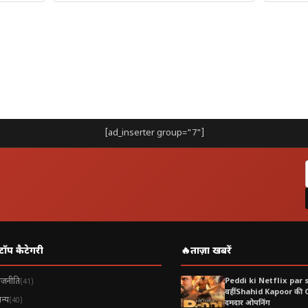
 तीन दिवसीय दौरे पर, सोमनाथ से करेंगे यात्रा की शुरुआत
ोदी का गुजरात दौरा: आस्था और विकास का संगम
नाथ में आध्यात्मिक संध्या
य यात्रा, राजकोट और मेट्रो का तोहफा
[ad_inserter group="7"]
रराष्ट्रीय पतंग महोत्सव और जर्मन चांसलर से मुलाकात
ह दौरा?
टॉप कैटेगरी
🔥
ताज़ा खबरें
ाजनीति
Peddi ki Netflix par 
(41)
वहीं Shahid Kapoor की
न्य
(40)
दमदार ओपनिंग