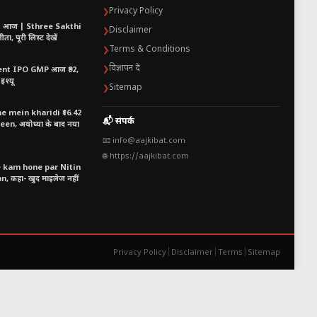
Privacy Policy
❯
t आज | Sthree Sakthi
Disclaimer
❯
ा, पूरी लिस्ट देखें
Terms & Conditions
❯
विज्ञापन दें
❯
nt IPO GMP आज ₹92,
इश्यू
Sitemap
❯
 mein kharidi ₹16.42
📬 संपर्क
n, अयोध्या के बाद नया
📧 info@aajkibat.com
🌐 https://aajkibat.com
e kam hone par Nitin
 कहा- खुद माइलेज नहीं
|
|
|
Privacy Policy
Disclaimer
Terms
Sitemap