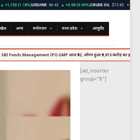
50 (1.18%)
USD/INR
86.42
▲ +0.08 (0.09%)
CRUDE OIL
$72.85
▼ -0.45 (0.61
खेल
अन्य
मनोरंजन
मध्य प्रदेश
आयुर्वेद
s Management IPO GMP आज ₹92, ओपन हुआ ₹9,813 करोड़ का इश्यू
Ranbi
●
[ad_inserter
group="8"]