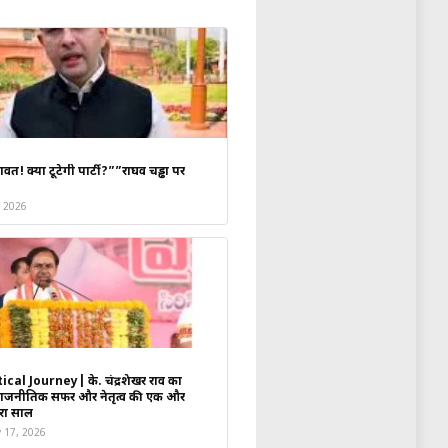
कच्छ-सौराष्ट्र क्षेत्र के लिए आयोजित
A से महात्मा मंदिर
तक) का उद्घाटन
वत! क्या टूटेगी पार्टी?””राघव चड्ढा पर
क्षीय वार्ता करेंगे।
, 2026
तरराष्ट्रीय पतंग महोत्सव’
का आनंद
 के माध्यम से भारत की सांस्कृतिक और
ical Journey| के. चंद्रशेखर राव का
राजनीतिक सफर और नेतृत्व की एक और
रा साल
y 17, 2026