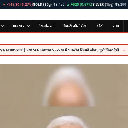
45.30 (0.27%)
GOLD (10g)
₹78,450
▲ +520 (0.67%)
SILVER (1kg)
₹98,200
▲ +1,1
व्यवसाय
टैकनोलजी
नौकरी और शिक्षा
ऑटो
यात्रा
 | Sthree Sakthi SS-528 में 1 करोड़ किसने जीता, पूरी लिस्ट देखें
SBI Fund
●