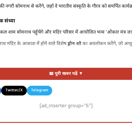
की नगरी सोमनाथ से करेंगे, जहाँ वे भारतीय संस्कृति के गौरव को समर्पित कार्यक्रमों
 संध्या
्री कल शाम सोमनाथ पहुँचेंगे और मंदिर परिसर में आयोजित भव्य ‘ओंकार मंत्र जाप’
ाथ मंदिर के आकाश में होने वाले विशेष
ड्रोन शो
का अवलोकन करेंगे, जो आधुन
र मेट्रो का तोहफा
📖 पूरी खबर पढ़ें ▼
व्यस्त रहेगा:
Twitter/X
Telegram
उन वीर योद्धाओं के सम्मान में निकाली जाने वाली ‘शौर्य यात्रा’ (Shaurya Yatra
यौछावर किए। इसमें 108 घोड़ों का एक भव्य जुलूस शामिल होगा।+1
[ad_inserter group="6"]
े मंदिर में पूजा-अर्चना करेंगे और ‘सोमनाथ स्वाभिमान पर्व’ के सार्वजनिक समा
्ष होने और मंदिर के पुनरुद्धार के 75 वर्ष (अमृत महोत्सव) के उपलक्ष्य में 