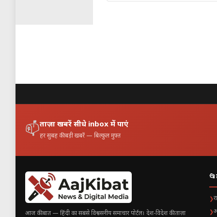
Table of Contents
PM Modi Gujarat visit
प्रधानमंत्री म
10 जनवरी: सोम
11 जनवरी: शौर्
12 जनवरी: अंत
क्यों खास है य
ताज़ा खबरें सीधे inbox में पाएं
📫
हर सुबह की बड़ी खबरें — बिल्कुल मुफ़्त
📂
र
❯
अ
❯
आज की बात — हिंदी का सबसे विश्वसनीय समाचार पोर्टल। देश-विदेश की ताज़ा