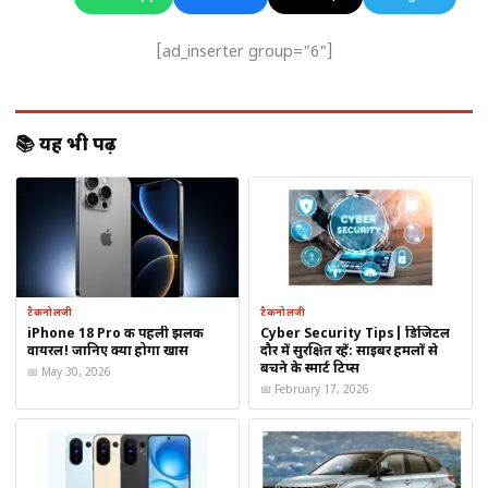
जिनके घाव में बार-बार
पस या सूजन
हो जाती है
[ad_inserter group="6"]
इस्तेमाल करने का तरीका
कटील गोभी के पौधे को
जड़ समेत उखाड़ लें
📚 यह भी पढ़ें
घर लाकर इसे
थोड़ा कुचल लें
अब इसे
पानी में अच्छे से उबालें
जब पानी का
रंग बदल जाए
, तो गैस से उतार लें
उबली हुई जड़ी को निकालकर
फिर से हल्का कुचलें
टैकनोलजी
टैकनोलजी
इस लेप को
सीधे घाव पर लगाएं
iPhone 18 Pro की पहली झलक
Cyber Security Tips| डिजिटल
वायरल! जानिए क्या होगा खास
दौर में सुरक्षित रहें: साइबर हमलों से
बचने के स्मार्ट टिप्स
ऊपर से
साफ कपड़े से बांध दें
📅 May 30, 2026
📅 February 17, 2026
यह प्रक्रिया
लगातार 3–4 दिन
करें।
देसी मान्यता के अनुसार, कटील गोभी की मदद से
पुराने से पुराना जख्म
भी