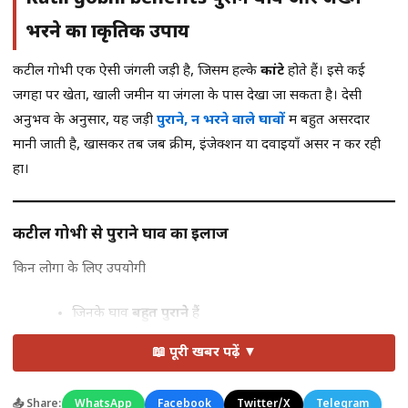
भरने का प्राकृतिक उपाय
कटील गोभी एक ऐसी जंगली जड़ी है, जिसमें हल्के
कांटे
होते हैं। इसे कई
जगहों पर खेतों, खाली जमीन या जंगलों के पास देखा जा सकता है। देसी
अनुभव के अनुसार, यह जड़ी
पुराने, न भरने वाले घावों
में बहुत असरदार
मानी जाती है, खासकर तब जब क्रीम, इंजेक्शन या दवाइयाँ असर न कर रही
हों।
कटील गोभी से पुराने घाव का इलाज
किन लोगों के लिए उपयोगी
जिनके घाव
बहुत पुराने
हैं
जिन पर
पेस्ट, इंजेक्शन या गोलियों
का असर नहीं हुआ
📖 पूरी खबर पढ़ें ▼
जिनके जख्म देर से भरते हैं
📤 Share:
WhatsApp
Facebook
Twitter/X
Telegram