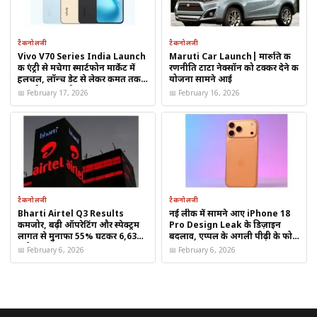
धीरे-धीरे भरने लगता है।
टैकनोलजी
टैकनोलजी
कटील गोभी के माने जाने वाले फायदे
Vivo V70 Series India Launch
Maruti Car Launch| मारुति की
की एंट्री से मचेगा स्मार्टफोन मार्केट में
रणनीति टाटा नेक्सॉन को टक्कर देने की
हलचल, लॉन्च डेट से लेकर कीमत तक
योजना सामने आई
पुराने घाव को भरने में सहायक
की बड़ी जानकारी आई सामने
📅 February 17, 2026
📅 February 16, 2026
सूजन और पस कम करने में मदद
त्वचा के इन्फेक्शन में लाभकारी
प्राकृतिक एंटीसेप्टिक जैसा असर
बिना केमिकल का देसी उपाय
टैकनोलजी
टैकनोलजी
Bharti Airtel Q3 Results
नई लीक में सामने आए iPhone 18
कमजोर, बढ़ी ऑपरेटिंग और स्पेक्ट्रम
Pro Design Leak के डिज़ाइन
लीवर (Liver) के बारे में संक्षिप्त जानकारी
लागत से मुनाफा 55% घटकर ₹6,630
बदलाव, एप्पल के अगली पीढ़ी के फोन
करोड़
की झलक
📅 February 6, 2026
📅 February 6, 2026
लीवर शरीर का सबसे ज़रूरी अंग
होता है। इसका काम है:
खून को साफ करना