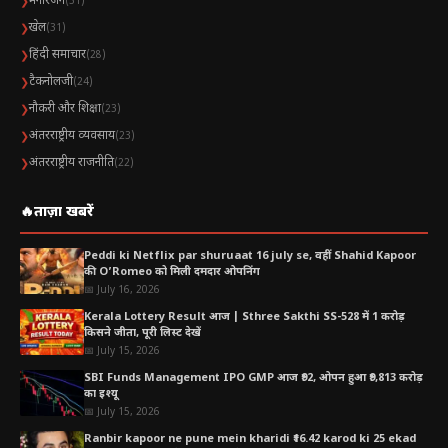
मनोरंजन
❯
(31)
खेल
❯
(31)
ब्रेन ट्यूमर
हिंदी समाचार
❯
(28)
दिमाग में कोशिकाओं की असामान्य वृद्धि
टैकनोलजी
❯
(24)
सिरदर्द, झटके, कमजोरी जैसे लक्षण
नौकरी और शिक्षा
❯
(23)
अंतरराष्ट्रीय व्यवसाय
❯
(23)
इलाज मेडिकल जांच और विशेषज्ञ डॉक्टर से ही संभव है
अंतरराष्ट्रीय राजनीति
❯
(22)
Table of Contents
🔥
ताज़ा खबरें
Ginger and garlic benefits ब्रेन हेल्थ और मिर्गी से जुड़ी
Peddi ki Netflix par shuruaat 16 july se, वहीं Shahid Kapoor
पारंपरिक जानकारी
की O’Romeo को मिली दमदार ओपनिंग
📅 July 16, 2026
इस्तेमाल करने का पारंपरिक तरीका
Kerala Lottery Result आज | Sthree Sakthi SS-528 में 1 करोड़
सामग्री
किसने जीता, पूरी लिस्ट देखें
📅 July 15, 2026
विधि
SBI Funds Management IPO GMP आज ₹92, ओपन हुआ ₹9,813 करोड़
का इश्यू
महत्वपूर्ण सावधानी
📅 July 15, 2026
Ranbir kapoor ne pune mein kharidi ₹16.42 karod ki 25 ekad
ब्रेन (दिमाग) के बारे में संक्षिप्त जानकारी