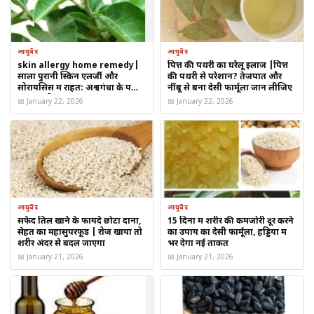
इसे
एक गिलास हल्के गुनगुने पानी
में डालें
सुबह खाली पेट
सेवन करें
आयुर्वेद
आयुर्वेद
skin allergy home remedy|
पित्त की पथरी का घरेलू इलाज |पित्त
इसके बाद
1 घंटे तक कुछ न खाएँ-पिएँ
सालों पुरानी स्किन एलर्जी और
की पथरी से परेशान? तेजपात और
सोरायसिस में राहत: अश्वगंधा के पत्तों
नींबू से बना देसी फार्मूला जान लीजिए
का पारंपरिक उपाय
📅 January 22, 2026
📅 January 22, 2026
पारंपरिक मान्यताओं के अनुसार:
यह मिश्रण नसों की सक्रियता को सपोर्ट करता है
दिमाग तक रक्त प्रवाह बेहतर करने में सहायक माना जाता है
शरीर की सूजन और कमजोरी में मदद कर सकता है
आयुर्वेद
आयुर्वेद
सफेद तिल खाने के फायदे छोटा दाना,
15 दिनों में शरीर की कमजोरी दूर करने
यह ध्यान रखना बहुत ज़रूरी है कि यह उपाय
इलाज नहीं
, बल्कि केवल
घरेलू
सेहत का महासुपरफूड | रोज खाया तो
का उपाय का देसी फार्मूला, हड्डियों में
शरीर अंदर से बदल जाएगा
भर देगा नई ताकत
सहायक उपाय
के रूप में बताया जाता है।
📅 January 21, 2026
📅 January 21, 2026