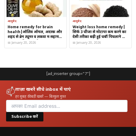
आयुर्वेद
आयुर्वेद
Home remedy for brain
Weight loss home remedy|
health|ऑलिव ऑयल, अदरक और
सिर्फ 3 चीजों से मोटापा कम करने का
शहद से ब्रेन ट्यूमर व लकवा में सहायक
देसी तरीका बढ़ी हुई चर्बी पिघलाने का
राहत? जानिए पारंपरिक नुस्खा
घरेलू नुस्खा
📅 January 20, 2026
📅 January 20, 2026
[ad_inserter group="7"]
महत्वपूर्ण सावधानी
ताज़ा खबरें सीधे inbox में पाएं
📫
हर सुबह की बड़ी खबरें — बिल्कुल मुफ़्त
ब्रेन ट्यूमर और मिर्गी
गंभीर चिकित्सीय बीमारियाँ
हैं
इनका इलाज केवल घरेलू नुस्खों से संभव नहीं होता
Subscribe करें
दवाइयाँ बंद करना या डॉक्टर की सलाह छोड़ना खतरनाक हो
सकता है