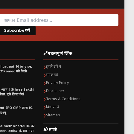
Subscribe करें
🔗
महत्वपूर्ण लिंक
shuruaat 16 july se,
हमारे बारे में
❯
 O’Romeo को मिली
संपर्क करें
❯
Privacy Policy
❯
t आज | Sthree Sakthi
Disclaimer
❯
ा, पूरी लिस्ट देखें
Terms & Conditions
❯
विज्ञापन दें
❯
nt IPO GMP आज ₹92,
इश्यू
Sitemap
❯
 mein kharidi ₹16.42
📬 संपर्क
n, अयोध्या के बाद नया