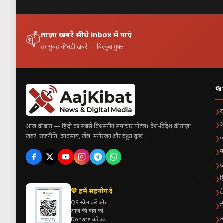
कमजोरी में लाभ
ताज़ा खबरें सीधे inbox में पाएं
📫
हर सुबह की बड़ी खबरें — बिल्कुल मुफ़्त
शरीर को ऊर्जा देता है
थकान और कमजोरी कम कर
📂
देसी गुड़ और लीवर (Liver) के फा
र
❯
अ
❯
आज की बात — हिंदी का सबसे विश्वसनीय समाचार पोर्टल। देश-विदेश की ताज़ा
लीवर शरीर का सबसे महत्वपूर्ण अंग ह
खबरें, राजनीति, व्यवसाय, खेल, मनोरंजन और बहुत कुछ।
व
❯
खून को साफ करता है
म
❯
ख
❯
विषैले पदार्थ बाहर निकालता
ह
❯
पाचन रस (Bile) बनाता है
💛 हमें सहयोग दें
ट
❯
QR स्कैन करें और
न
❯
शरीर के मेटाबॉलिज़्म को सं
आज की बात को
अ
❯
Donate करें 🙏