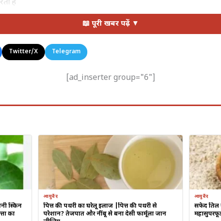
ता है
में सहायक होता है
📖 पूरी खबर पढ़ें ▼
ा जाता है:
Twitter/X
Telegram
 हों
[ad_inserter group="6"]
ंसी
आती हो
 में दिक्कत
रहती हो
ैसा बताया गया)
ड़ा लें
आयुर्वेद
आयुर्वेद
बाकर खाएं
नी स्किन
पित्त की पथरी का घरेलू इलाज |पित्त की पथरी से
सफेद तिल ख
्तों का
परेशान? तेजपात और नींबू से बना देसी फार्मूला जान
महासुपरफू