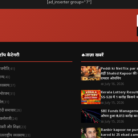
[ad_inserter group="7"]
ता है
टॉप कैटेगरी
🔥
ताज़ा खबरें
यदे
ाजनीति
Peddi ki Netflix par 
(41)
वहीं Shahid Kapoor की
न्य
(40)
दमदार ओपनिंग
ै
, जो:
📅 July 16, 2026
्यवसाय
(37)
Kerala Lottery Resul
नोरंजन
(31)
SS-528 में 1 करोड़ किसने जीत
ेल
(31)
📅 July 15, 2026
 है
िंदी समाचार
(28)
SBI Funds Manageme
ओपन हुआ ₹9,813 करोड़ का 
ैकनोलजी
(24)
📅 July 15, 2026
ौकरी और शिक्षा
(23)
तुलित रखता है
Ranbir kapoor ne pune
karod ki 25 ekad zamee
ंतरराष्ट्रीय व्यवसाय
(23)