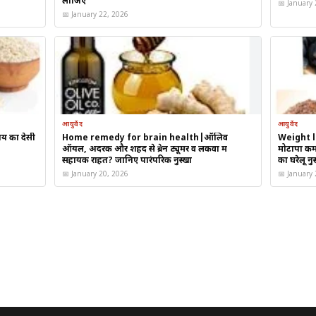
लीजिए
नी
पिएं
📅 January
📅 January 22, 2026
गातार
करें
सी और सांस की परेशानी में राहत महसूस हो सकती है।
आयुर्वेद
आयुर्वेद
ाय का देसी
Home remedy for brain health|ऑलिव
Weight l
ऑयल, अदरक और शहद से ब्रेन ट्यूमर व लकवा में
मोटापा कम 
सहायक राहत? जानिए पारंपरिक नुस्खा
का घरेलू नु
📅 January 20, 2026
📅 January
यक
े में मदद