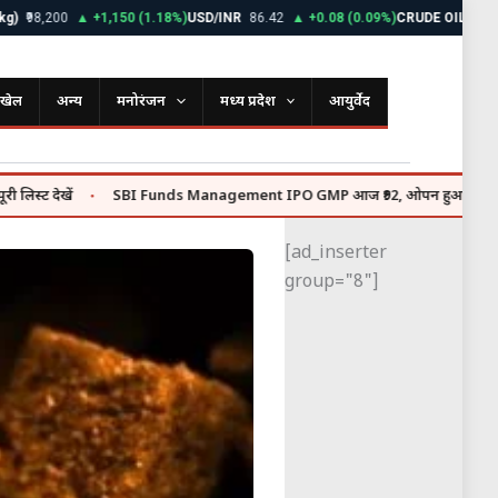
,200
▲ +1,150 (1.18%)
USD/INR
86.42
▲ +0.08 (0.09%)
CRUDE OIL
$72.85
▼ 
खेल
अन्य
मनोरंजन
मध्य प्रदेश
आयुर्वेद
ें
SBI Funds Management IPO GMP आज ₹92, ओपन हुआ ₹9,813 करोड़ का इ
●
[ad_inserter
group="8"]