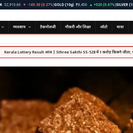
10.60
▼ -145.30 (0.27%)
GOLD (10g)
₹78,450
▲ +520 (0.67%)
SILVER (1kg)
₹98
व्यवसाय
टैकनोलजी
नौकरी और शिक्षा
ऑटो
यात्रा
Lottery Result आज | Sthree Sakthi SS-528 में 1 करोड़ किसने जीता, पूरी लिस्ट देख