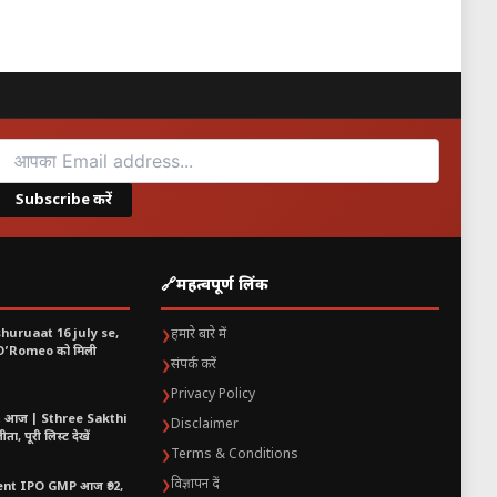
लिए मोदी और मेर्ज़ की मुलाकात
Subscribe करें
🔗
महत्वपूर्ण लिंक
shuruaat 16 july se,
हमारे बारे में
❯
 O’Romeo को मिली
संपर्क करें
❯
Privacy Policy
❯
t आज | Sthree Sakthi
Disclaimer
❯
ा, पूरी लिस्ट देखें
Terms & Conditions
❯
विज्ञापन दें
❯
nt IPO GMP आज ₹92,