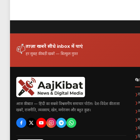
Table of Contents
Bharat Germany samba
प्रमुख चर्चाएँ 
जर्मनी का दृष्
ताज़ा खबरें सीधे inbox में पाएं
सांस्कृतिक और 
📫
हर सुबह की बड़ी खबरें — बिल्कुल मुफ़्त
📂
र
❯
अ
❯
आज की बात — हिंदी का सबसे विश्वसनीय समाचार पोर्टल। देश-विदेश की ताज़ा
खबरें, राजनीति, व्यवसाय, खेल, मनोरंजन और बहुत कुछ।
व
❯
म
❯
ख
❯
ह
❯