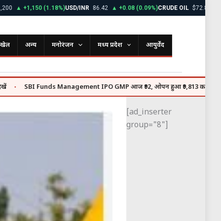
,150 (1.18%)
USD/INR
86.42
▲ +0.08 (0.09%)
CRUDE OIL
$72.85
▼ -0.45 (0.
खेल
अन्य
मनोरंजन
मध्य प्रदेश
आयुर्वेद
unds Management IPO GMP आज ₹92, ओपन हुआ ₹9,813 करोड़ का इश्यू
Ra
●
[ad_inserter
group="8"]