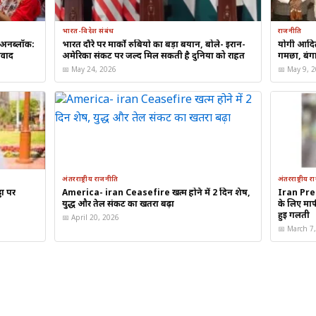
 का पूरा लाभ उठाने के लिए भारत और यूरोपीय संघ के बीच मुक्त व्यापार समझ
भारत-विदेश संबंध
राजनीति
अनब्लॉक:
भारत दौरे पर मार्को रुबियो का बड़ा बयान, बोले- ईरान-
योगी आदित
विवाद
अमेरिका संकट पर जल्द मिल सकती है दुनिया को राहत
गमछा, बंगा
 हस्ताक्षर किए गए जो भारतीयों के लिए
📅 May 24, 2026
जर्मनी के स्वास्थ्य क्षेत्र
में काम करन
📅 May 9, 
त्रा के दौरान, मेर्ज़ ने साबरमती आश्रम का दौरा किया और साबरमती रिवरफ्रंट
ोदी के साथ पतंग भी उड़ाई।
अंतरराष्ट्रीय राजनीति
अंतरराष्ट्रीय 
ढा पर
America- iran Ceasefire खत्म होने में 2 दिन शेष,
Iran Pres
 एक बड़े व्यापारिक प्रतिनिधिमंडल के साथ बेंगलुरु जाएंगे, जहाँ वे भारतीय और जर्मन व्य
युद्ध और तेल संकट का खतरा बढ़ा
के लिए मा
हुई गलती
📅 April 20, 2026
📅 March 7
 के बाद किसी भी एशियाई देश की पहली यात्रा है। यह दौरा इस महीने के अंत मे