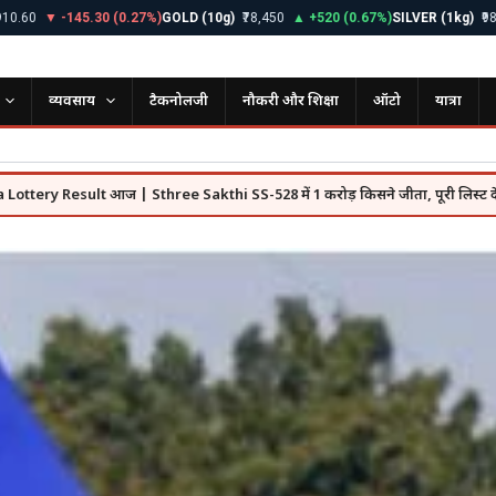
-145.30 (0.27%)
GOLD (10g)
₹78,450
▲ +520 (0.67%)
SILVER (1kg)
₹98,200
▲ +1
व्यवसाय
टैकनोलजी
नौकरी और शिक्षा
ऑटो
यात्रा
 आज | Sthree Sakthi SS-528 में 1 करोड़ किसने जीता, पूरी लिस्ट देखें
SBI F
●