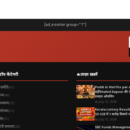
ndhon ko nai majbuti आर्थिक और सुरक्षा संबंधों को मजबूत करने के 
और समझौते
[ad_inserter group="7"]
टिकोण
भविष्य की यात्राएँ
टॉप कैटेगरी
🔥
ताज़ा खबरें
ाजनीति
Peddi ki Netflix par 
(41)
वहीं Shahid Kapoor की
न्य
(40)
दमदार ओपनिंग
📅 July 16, 2026
्यवसाय
(37)
Kerala Lottery Resul
नोरंजन
(31)
SS-528 में 1 करोड़ किसने जीत
ेल
(31)
📅 July 15, 2026
िंदी समाचार
(28)
SBI Funds Manageme