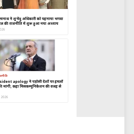
ौते (FTA) पर बातचीत को जल्द पूरा
्यनाथ ने शुभेंदु अधिकारी को पहनाया भगवा
ल की राजनीति में शुरू हुआ नया अध्याय
ा आसान बनाएगा।
2026
 पर
अंतरराष्ट्रीय पतंग महोत्सव
में हिस्सा
राजनीति
ident apology ने पड़ोसी देशों पर हमलों
ापार एवं प्रौद्योगिकी क्षेत्र के दिग्गजों
फी मांगी, कहा मिसकम्युनिकेशन की वजह से
, 2026
ं होने वाले भारत-यूरोपीय संघ शिखर