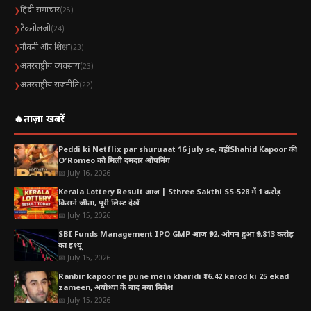
हिंदी समाचार
❯
(28)
टैकनोलजी
❯
(24)
नौकरी और शिक्षा
❯
(23)
अंतरराष्ट्रीय व्यवसाय
❯
(23)
अंतरराष्ट्रीय राजनीति
❯
(22)
🔥
ताज़ा खबरें
Peddi ki Netflix par shuruaat 16 july se, वहीं Shahid Kapoor की
O’Romeo को मिली दमदार ओपनिंग
📅 July 16, 2026
Kerala Lottery Result आज | Sthree Sakthi SS-528 में 1 करोड़
किसने जीता, पूरी लिस्ट देखें
📅 July 15, 2026
SBI Funds Management IPO GMP आज ₹92, ओपन हुआ ₹9,813 करोड़
का इश्यू
📅 July 15, 2026
Ranbir kapoor ne pune mein kharidi ₹16.42 karod ki 25 ekad
zameen, अयोध्या के बाद नया निवेश
📅 July 15, 2026