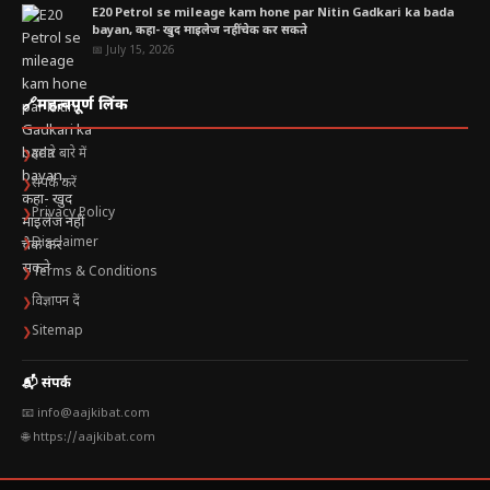
E20 Petrol se mileage kam hone par Nitin Gadkari ka bada
bayan, कहा- खुद माइलेज नहीं चेक कर सकते
📅 July 15, 2026
🔗
महत्वपूर्ण लिंक
हमारे बारे में
❯
संपर्क करें
❯
Privacy Policy
❯
Disclaimer
❯
Terms & Conditions
❯
विज्ञापन दें
❯
Sitemap
❯
📬 संपर्क
📧 info@aajkibat.com
🌐 https://aajkibat.com