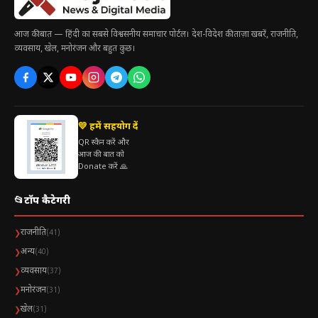
आज की बात — हिंदी का सबसे विश्वसनीय समाचार पोर्टल। देश-विदेश की ताज़ा खबरें, राजनीति,
व्यवसाय, खेल, मनोरंजन और बहुत कुछ।
💛 हमें सहयोग दें
QR स्कैन करें और
आज की बात को
Donate करें 🙏
📂
टॉप कैटेगरी
राजनीति
❯
(41)
अन्य
❯
(40)
व्यवसाय
❯
(37)
मनोरंजन
❯
(31)
खेल
❯
(31)