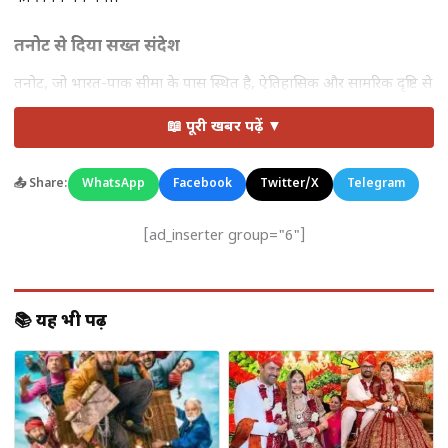
तनोट से दिया सख्त संदेश
तनोट, जो भारत-पाक सीमा के पास स्थित है, ऐतिहासिक और सामरिक दृष्टि से
बेहद महत्वपूर्ण माना जाता है। इसी धरती से सनी देओल का यह बयान न सिर्फ
📖 पूरी खबर पढ़ें ▼
भावनात्मक था, बल्कि एक
कड़ा संदेश
भी माना जा रहा है।
उन्होंने कहा कि देश की सुरक्षा, सम्मान और आत्मसम्मान से किसी भी तरह का
📤 Share:
WhatsApp
Facebook
Twitter/X
Telegram
समझौता नहीं किया जा सकता।
[ad_inserter group="6"]
जोश से भरा संबोधन
सभा को संबोधित करते हुए सनी देओल ने कहा कि—
📚 यह भी पढ़ें
“हम शांति में विश्वास करते हैं, लेकिन अगर कोई हमारी सहनशीलता
को कमजोरी समझे, तो जवाब भी उसी भाषा में दिया जाना चाहिए।”