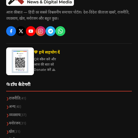
सोशल मीडिया पर तेज प्रतिक्रिया
आज की बात — हिंदी का सबसे विश्वसनीय समाचार पोर्टल। देश-विदेश की ताज़ा खबरें, राजनीति,
सीमावर्ती इलाकों में संदेश का असर
व्यवसाय, खेल, मनोरंजन और बहुत कुछ।
💛 हमें सहयोग दें
QR स्कैन करें और
आज की बात को
Donate करें 🙏
📂
टॉप कैटेगरी
राजनीति
❯
(41)
अन्य
❯
(40)
व्यवसाय
❯
(37)
मनोरंजन
❯
(31)
खेल
❯
(31)