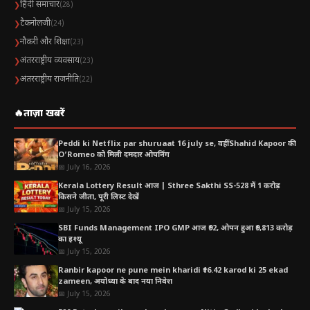
हिंदी समाचार
❯
(28)
टैकनोलजी
❯
(24)
नौकरी और शिक्षा
❯
(23)
अंतरराष्ट्रीय व्यवसाय
❯
(23)
अंतरराष्ट्रीय राजनीति
❯
(22)
🔥
ताज़ा खबरें
Peddi ki Netflix par shuruaat 16 july se, वहीं Shahid Kapoor की
O’Romeo को मिली दमदार ओपनिंग
📅 July 16, 2026
Kerala Lottery Result आज | Sthree Sakthi SS-528 में 1 करोड़
किसने जीता, पूरी लिस्ट देखें
📅 July 15, 2026
SBI Funds Management IPO GMP आज ₹92, ओपन हुआ ₹9,813 करोड़
का इश्यू
📅 July 15, 2026
Ranbir kapoor ne pune mein kharidi ₹16.42 karod ki 25 ekad
zameen, अयोध्या के बाद नया निवेश
📅 July 15, 2026