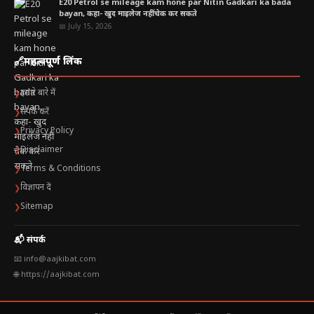
E20 Petrol se mileage kam hone par Nitin Gadkari ka bada
bayan, कहा- खुद माइलेज नहीं चेक कर सकते
📅 July 15, 2026
🔗
महत्वपूर्ण लिंक
हमारे बारे में
❯
संपर्क करें
❯
Privacy Policy
❯
Disclaimer
❯
Terms & Conditions
❯
विज्ञापन दें
❯
Sitemap
❯
📬 संपर्क
📧 info@aajkibat.com
🌐 https://aajkibat.com