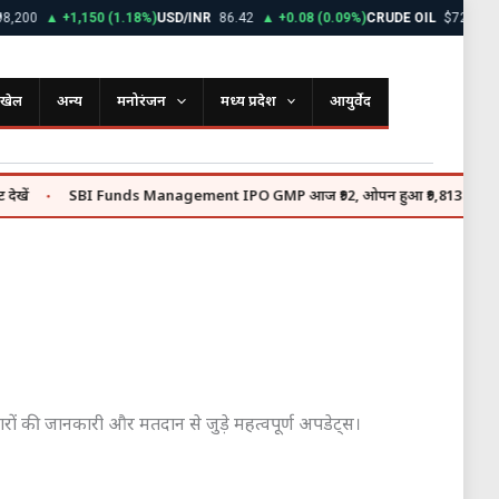
00
▲ +1,150 (1.18%)
USD/INR
86.42
▲ +0.08 (0.09%)
CRUDE OIL
$72.85
▼ -0.
खेल
अन्य
मनोरंजन
मध्य प्रदेश
आयुर्वेद
SBI Funds Management IPO GMP आज ₹92, ओपन हुआ ₹9,813 करोड़ का इश्यू
●
दवारों की जानकारी और मतदान से जुड़े महत्वपूर्ण अपडेट्स।