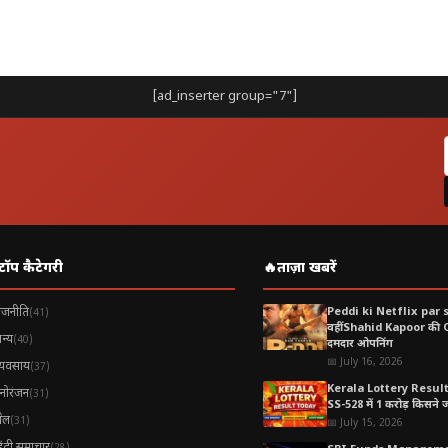
[ad_inserter group="7"]
टॉप कैटेगरी
🔥
ताज़ा खबरें
ाजनीति
Peddi ki Netflix par 
(41)
वहीं Shahid Kapoor की
न्य
(40)
दमदार ओपनिंग
📅 July 16, 2026
्यवसाय
(37)
Kerala Lottery Resul
नोरंजन
(31)
SS-528 में 1 करोड़ किसने जीत
ेल
(31)
📅 July 15, 2026