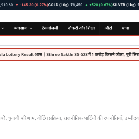
.60
▼ -145.30 (0.27%)
GOLD (10g)
₹78,450
▲ +520 (0.67%)
SILVER (1kg)
₹98,2
व्यवसाय
टैकनोलजी
नौकरी और शिक्षा
ऑटो
यात्रा
ery Result आज | Sthree Sakthi SS-528 में 1 करोड़ किसने जीता, पूरी लिस्ट देखें
रें, चुनावी परिणाम, वोटिंग प्रक्रिया, राजनीतिक पार्टियों की रणनीतियाँ, उम्मी