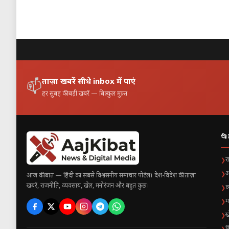
ताज़ा खबरें सीधे inbox में पाएं
📫
हर सुबह की बड़ी खबरें — बिल्कुल मुफ़्त
📂
र
❯
अ
❯
आज की बात — हिंदी का सबसे विश्वसनीय समाचार पोर्टल। देश-विदेश की ताज़ा
खबरें, राजनीति, व्यवसाय, खेल, मनोरंजन और बहुत कुछ।
व
❯
म
❯
ख
❯