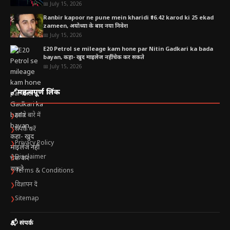
📅 July 15, 2026
IEX शेयरों में गिरावट की मुख्य वजह क्या है?
Ranbir kapoor ne pune mein kharidi ₹16.42 karod ki 25 ekad
zameen, अयोध्या के बाद नया निवेश
मार्केट कपलिंग क्या है? आसान भाषा में समझें| IEX
📅 July 15, 2026
Share Price Fall
E20 Petrol se mileage kam hone par Nitin Gadkari ka bada
bayan, कहा- खुद माइलेज नहीं चेक कर सकते
APTEL की सुनवाई क्यों है इतनी अहम?
📅 July 15, 2026
IEX के बिजनेस मॉडल पर क्या पड़ेगा असर?
🔗
महत्वपूर्ण लिंक
शेयर बाजार की प्रतिक्रिया क्या कहती है?
हमारे बारे में
❯
संपर्क करें
❯
Privacy Policy
❯
Disclaimer
❯
Terms & Conditions
❯
विज्ञापन दें
❯
Sitemap
❯
📬 संपर्क