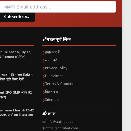
गी और Final तक यह tournament एक
Subscribe करें
🔗
महत्वपूर्ण लिंक
shuruaat 16 july se,
हमारे बारे में
❯
 O’Romeo को मिली
संपर्क करें
❯
Privacy Policy
❯
t आज | Sthree Sakthi
Disclaimer
❯
ा, पूरी लिस्ट देखें
Terms & Conditions
❯
विज्ञापन दें
❯
nt IPO GMP आज ₹92,
इश्यू
Sitemap
❯
 mein kharidi ₹16.42
0 IST पर देखा जा सकेगा।
📬 संपर्क
n, अयोध्या के बाद नया
📧 info@aajkibat.com
🌐 https://aajkibat.com