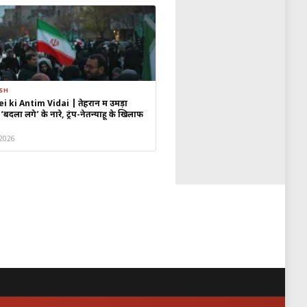
ी हैं — पहले यह संख्या 32 होती थी। तीन
s
में matches हो रहे हैं। Final
19
stadiums में से एक है और Final का
ESH
ki Antim Vidai | तेहरान में उमड़ा
दला लेंगे’ के नारे, ट्रंप-नेतन्याहू के खिलाफ
 2026
द। इस बार का World Cup भी social
 trends में रहते हैं। Goa,
र matches देख रहे हैं। कई fan
, Third Place Match: 18 July, और