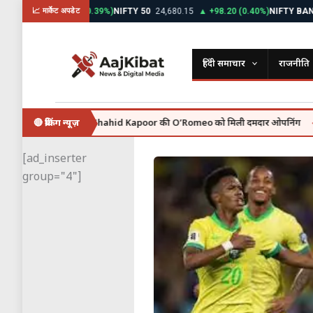
Skip
30
▲ +312.45 (0.39%)
NIFTY 50
24,680.15
▲ +98.20 (0.40%)
NIFTY BANK
52,
📈 मार्केट अपडेट
to
content
हिंदी समाचार
राजनीति
 july se, वहीं Shahid Kapoor की O’Romeo को मिली दमदार ओपनिंग
🔴 ब्रेकिंग न्यूज़
Kerala
●
[ad_inserter
group="4"]