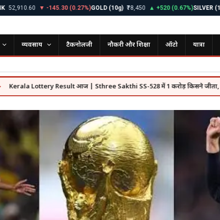
910.60
▼ -145.30 (0.27%)
GOLD (10g)
₹78,450
▲ +520 (0.67%)
SILVER (1kg)
₹9
व्यवसाय
टैकनोलजी
नौकरी और शिक्षा
ऑटो
यात्रा
 Lottery Result आज | Sthree Sakthi SS-528 में 1 करोड़ किसने जीता, पूरी लिस्ट दे