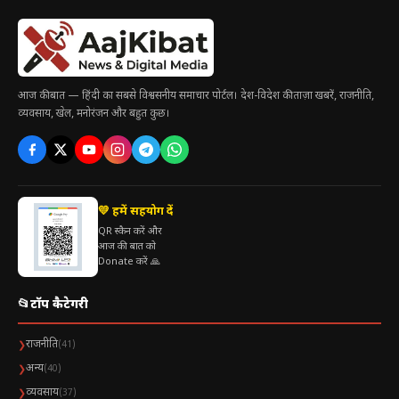
माध्यम भी होते हैं। पूरे देश में लोगों ने एक-दूसरे को मिठाइयां खिलाकर और
गले लगाकर त्योहार की खुशियां साझा कीं। “ईद मुबारक” की गूंज के साथ
देशभर में खुशियों और उत्साह का माहौल बना रहा।
आज की बात — हिंदी का सबसे विश्वसनीय समाचार पोर्टल। देश-विदेश की ताज़ा खबरें, राजनीति,
व्यवसाय, खेल, मनोरंजन और बहुत कुछ।
💛 हमें सहयोग दें
QR स्कैन करें और
आज की बात को
Donate करें 🙏
📂
टॉप कैटेगरी
राजनीति
❯
(41)
अन्य
❯
(40)
व्यवसाय
❯
(37)