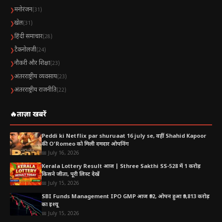
मनोरंजन
❯
(31)
खेल
❯
(31)
हिंदी समाचार
❯
(28)
टैकनोलजी
❯
(24)
नौकरी और शिक्षा
❯
(23)
अंतरराष्ट्रीय व्यवसाय
❯
(23)
अंतरराष्ट्रीय राजनीति
❯
(22)
🔥
ताज़ा खबरें
Peddi ki Netflix par shuruaat 16 july se, वहीं Shahid Kapoor
की O’Romeo को मिली दमदार ओपनिंग
📅 July 16, 2026
Kerala Lottery Result आज | Sthree Sakthi SS-528 में 1 करोड़
किसने जीता, पूरी लिस्ट देखें
📅 July 15, 2026
SBI Funds Management IPO GMP आज ₹92, ओपन हुआ ₹9,813 करोड़
का इश्यू
📅 July 15, 2026