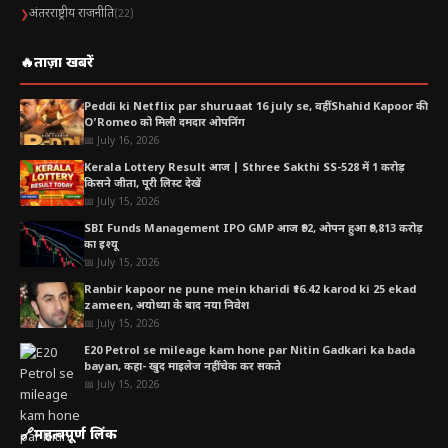
अंतरराष्ट्रीय राजनीति
❯
(22)
🔥
ताज़ा खबरें
Peddi ki Netflix par shuruaat 16 july se, वहीं Shahid Kapoor की
O’Romeo को मिली दमदार ओपनिंग
📅 July 16, 2026
Kerala Lottery Result आज | Sthree Sakthi SS-528 में 1 करोड़
किसने जीता, पूरी लिस्ट देखें
📅 July 15, 2026
SBI Funds Management IPO GMP आज ₹92, ओपन हुआ ₹9,813 करोड़
का इश्यू
📅 July 15, 2026
Ranbir kapoor ne pune mein kharidi ₹16.42 karod ki 25 ekad
zameen, अयोध्या के बाद नया निवेश
📅 July 15, 2026
E20 Petrol se mileage kam hone par Nitin Gadkari ka bada
bayan, कहा- खुद माइलेज नहीं चेक कर सकते
📅 July 15, 2026
🔗
महत्वपूर्ण लिंक