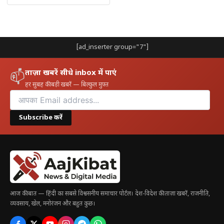
3. मौसम अपडेट कहां से जानें?
स्थानीय मौसम विभाग की आधिकारिक वेबसाइट और न्यूज़ चैनलों के जरिए
ताज़ा अपडेट मिल सकते हैं।
[ad_inserter group="7"]
ताज़ा खबरें सीधे inbox में पाएं
📫
हर सुबह की बड़ी खबरें — बिल्कुल मुफ़्त
Subscribe करें
आज की बात — हिंदी का सबसे विश्वसनीय समाचार पोर्टल। देश-विदेश की ताज़ा खबरें, राजनीति,
व्यवसाय, खेल, मनोरंजन और बहुत कुछ।