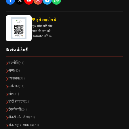
💛 हमें सहयोग दें
QR स्कैन करें और
आज की बात को
Donate करें 🙏
📂
टॉप कैटेगरी
राजनीति
❯
(41)
अन्य
❯
(40)
व्यवसाय
❯
(37)
मनोरंजन
❯
(31)
खेल
❯
(31)
हिंदी समाचार
❯
(28)
टैकनोलजी
❯
(24)
नौकरी और शिक्षा
❯
(23)
अंतरराष्ट्रीय व्यवसाय
❯
(23)