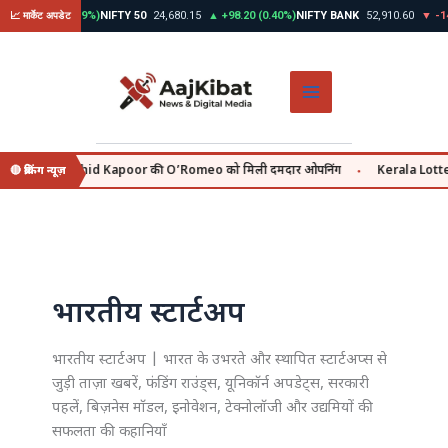
Skip
▲ +312.45 (0.39%)
NIFTY 50
24,680.15
▲ +98.20 (0.40%)
NIFTY BANK
52,910.60
▼ -145
📈 मार्केट अपडेट
to
content
y se, वहीं Shahid Kapoor की O’Romeo को मिली दमदार ओपनिंग
Kerala Lottery 
🔴 ब्रेकिंग न्यूज़
●
भारतीय स्टार्टअप
भारतीय स्टार्टअप | भारत के उभरते और स्थापित स्टार्टअप्स से
जुड़ी ताज़ा खबरें, फंडिंग राउंड्स, यूनिकॉर्न अपडेट्स, सरकारी
पहलें, बिज़नेस मॉडल, इनोवेशन, टेक्नोलॉजी और उद्यमियों की
सफलता की कहानियाँ