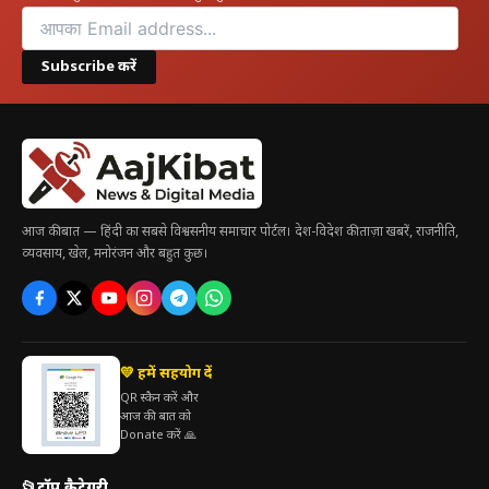
Subscribe करें
आज की बात — हिंदी का सबसे विश्वसनीय समाचार पोर्टल। देश-विदेश की ताज़ा खबरें, राजनीति,
व्यवसाय, खेल, मनोरंजन और बहुत कुछ।
💛 हमें सहयोग दें
QR स्कैन करें और
आज की बात को
Donate करें 🙏
📂
टॉप कैटेगरी