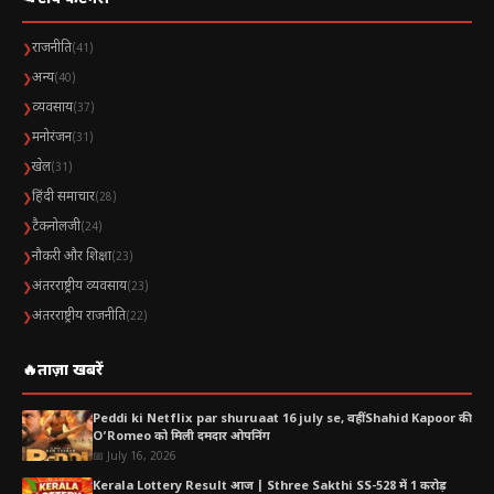
राजनीति
❯
(41)
अन्य
❯
(40)
व्यवसाय
❯
(37)
मनोरंजन
❯
(31)
खेल
❯
(31)
हिंदी समाचार
❯
(28)
टैकनोलजी
❯
(24)
नौकरी और शिक्षा
❯
(23)
अंतरराष्ट्रीय व्यवसाय
❯
(23)
अंतरराष्ट्रीय राजनीति
❯
(22)
🔥
ताज़ा खबरें
Peddi ki Netflix par shuruaat 16 july se, वहीं Shahid Kapoor की
O’Romeo को मिली दमदार ओपनिंग
📅 July 16, 2026
Kerala Lottery Result आज | Sthree Sakthi SS-528 में 1 करोड़