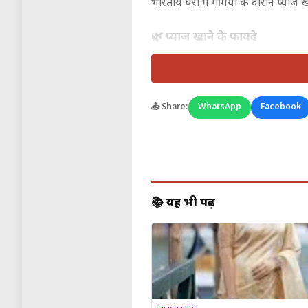
भारतीय घरों में गर्मियों के दौरान प्याज
🌿 प्याज खाने के फायदे
1️⃣ लू से बचाने में मददगार
प्याज शरीर का तापमान नियंत्रित रखने मे
📤 Share:
WhatsApp
Facebook
2️⃣ शरीर को रखता है हाइड्रेट
प्याज में पानी की मात्रा काफी अच्छी ह
3️⃣ पाचन को बनाता है बेहतर
📚 यह भी पढ़ें
गर्मी में अक्सर लोगों को पेट खराब, गै
🍅 टमाटर भी है
गर्मियों का सुपरफूड
टमाटर में विटामिन-C, एंटीऑक्सीडेंट्स औ