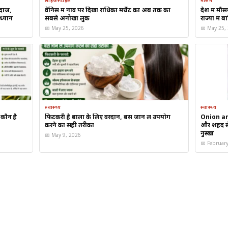
लाइफस्टाइल
मौसम
ंदाज,
वेनिस में नाव पर दिखा राधिका मर्चेंट का अब तक का
देश में मौ
ध्यान
सबसे अनोखा लुक
राज्यों मे
📅 May 25, 2026
📅 May 25,
दद करता है
ै
ै
स्वास्थ्य
स्वास्थ्य
 कौन है
फिटकरी है बालों के लिए वरदान, बस जान लें उपयोग
Onion and
करने का सही तरीका
और शहद से 
नुस्खा
📅 May 9, 2026
 लिए बेस्ट?
📅 Februar
े लिए सबसे फायदेमंद खाद्य पदार्थों में गिना जाता है।