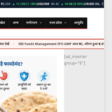
0
▲ +1,150 (1.18%)
USD/INR
86.42
▲ +0.08 (0.09%)
CRUDE OIL
$72.85
▼ -0.
खेल
अन्य
मनोरंजन
मध्य प्रदेश
आयुर्वेद
SBI Funds Management IPO GMP आज ₹92, ओपन हुआ ₹9,813 करोड़ का इश्यू
●
[ad_inserter
group="8"]