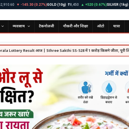
60
▼ -145.30 (0.27%)
GOLD (10g)
₹78,450
▲ +520 (0.67%)
SILVER (1kg)
₹98,20
व्यवसाय
टैकनोलजी
नौकरी और शिक्षा
ऑटो
यात्रा
ry Result आज | Sthree Sakthi SS-528 में 1 करोड़ किसने जीता, पूरी लिस्ट देखें