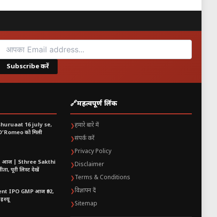
Subscribe करें
🔗
महत्वपूर्ण लिंक
shuruaat 16 july se,
हमारे बारे में
❯
 O’Romeo को मिली
संपर्क करें
❯
Privacy Policy
❯
t आज | Sthree Sakthi
Disclaimer
❯
ा, पूरी लिस्ट देखें
Terms & Conditions
❯
विज्ञापन दें
❯
nt IPO GMP आज ₹92,
इश्यू
Sitemap
❯