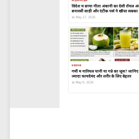
लाइफस्टाइल
विदेश में छाया नीता अंबानी का देसी रॉयल अ
🍽️ टमाटर खाने के फायदे
बनारसी साड़ी और एंटीक पर्स ने खींचा सबका 
📅 May 27, 2026
शरीर को ठंडक पहुंचाता है
स्किन को हेल्दी रखने में म
डिहाइड्रेशन से बचाव करता ह
इम्यूनिटी को मजबूत बनाता ह
स्वास्थ्य
गर्मी में नारियल पानी या गन्ने का जूस? जानिए
ज्यादा फायदेमंद और शरीर के लिए बेहतर
📅 May 9, 2026
🥣 दही का रायता क्यों है गर्मियों के
दही पेट को ठंडा रखने और पाचन सुधारने क
✅ दही के फायदे
✔️ पेट को रखता है ठंडा