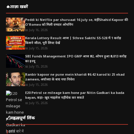
🔥
ताज़ा खबरें
Table of Contents
Peddi ki Netflix par shuruaat 16 july se, वहीं Shahid Kapoor की
Direct Tax Reforms 2026-27|केंद्र सरकार ने निवेश को
O’Romeo को मिली दमदार ओपनिंग
📅 July 16, 2026
बढ़ावा देने के लिए प्रमुख प्रत्यक्ष कर (Direct Tax) सुधार पूरे
Kerala Lottery Result आज | Sthree Sakthi SS-528 में 1 करोड़
किए
किसने जीता, पूरी लिस्ट देखें
1. वैकल्पिक निवेश कोष (AIFs) के लिए कर स्पष्टता
📅 July 15, 2026
SBI Funds Management IPO GMP आज ₹92, ओपन हुआ ₹9,813 करोड़
2. घरेलू स्टार्टअप और विनिर्माण (Manufacturing) को
का इश्यू
📅 July 15, 2026
बढ़ावा
Ranbir kapoor ne pune mein kharidi ₹16.42 karod ki 25 ekad
3. बुनियादी ढांचा और वित्तीय सेवाओं के लिए समर्थन
zameen, अयोध्या के बाद नया निवेश
📅 July 15, 2026
4. व्यक्तिगत करदाताओं (Individual Taxpayers) के
E20 Petrol se mileage kam hone par Nitin Gadkari ka bada
bayan, कहा- खुद माइलेज नहीं चेक कर सकते
लिए राहत
📅 July 15, 2026
5. मुकदमेबाजी में कमी और अनुपालन में आसानी
🔗
महत्वपूर्ण लिंक
हमारे बारे में
❯