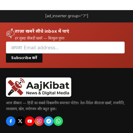
जहाज रानी (Shipping):
धारा 115VD में संशोधन करके
‘टनेज टैक्स स्कीम’
का विस्तार अंतर्देशीय जहाजों (inland
[ad_inserter group="7"]
vessels) तक किया गया है। यह 1 अप्रैल, 2026 से प्रभावी
होगा।
ताज़ा खबरें सीधे inbox में पाएं
📫
IFSC:
अंतर्राष्ट्रीय वित्तीय सेवा केंद्र (IFSC) में जहाज-लीजिंग
हर सुबह की बड़ी खबरें — बिल्कुल मुफ़्त
इकाइयों, बीमा कार्यालयों और वैश्विक कंपनियों के ट्रेजरी केंद्रों के
लिए कर रियायतों को पांच साल के लिए बढ़ाकर
31 मार्च, 2030
Subscribe करें
तक कर दिया गया है।|Direct Tax Reforms 2026-27
4. व्यक्तिगत करदाताओं (Individual Taxpayers) के लिए
राहत
NSS:
29 अगस्त, 2024 को या उसके बाद राष्ट्रीय बचत योजना
(NSS) से की गई निकासी अब
“पूरी तरह से कर-मुक्त”
है।
आज की बात — हिंदी का सबसे विश्वसनीय समाचार पोर्टल। देश-विदेश की ताज़ा खबरें, राजनीति,
व्यवसाय, खेल, मनोरंजन और बहुत कुछ।
NPS वात्सल्य:
माता-पिता या अभिभावक अब धारा
80CCD(1B) के तहत
₹50,000 तक की अतिरिक्त कटौती
के
पात्र हैं (यह धारा 80C की सीमा के ऊपर है)।