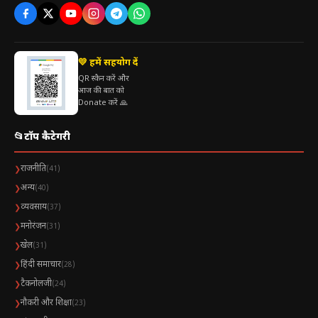
💛 हमें सहयोग दें
QR स्कैन करें और
आज की बात को
Donate करें 🙏
📂
टॉप कैटेगरी
राजनीति
❯
(41)
अन्य
❯
(40)
व्यवसाय
❯
(37)
मनोरंजन
❯
(31)
खेल
❯
(31)
हिंदी समाचार
❯
(28)
टैकनोलजी
❯
(24)
नौकरी और शिक्षा
❯
(23)