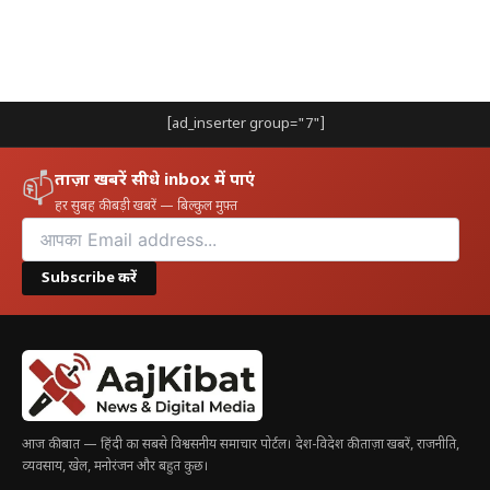
[ad_inserter group="7"]
ताज़ा खबरें सीधे inbox में पाएं
📫
हर सुबह की बड़ी खबरें — बिल्कुल मुफ़्त
Subscribe करें
आज की बात — हिंदी का सबसे विश्वसनीय समाचार पोर्टल। देश-विदेश की ताज़ा खबरें, राजनीति,
व्यवसाय, खेल, मनोरंजन और बहुत कुछ।