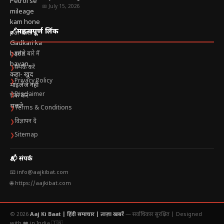
📅 July 15, 2026
🔗
महत्वपूर्ण लिंक
हमारे बारे में
❯
संपर्क करें
❯
Privacy Policy
❯
Disclaimer
❯
Terms & Conditions
❯
विज्ञापन दें
❯
Sitemap
❯
📬 संपर्क
📧 info@aajkibat.com
🌐 https://aajkibat.com
© 2026
Aaj Ki Baat | हिंदी समाचार | ताज़ा खबरें
— सर्वाधिकार सुरक्षित |
Designed
with ❤️ in India 🇮🇳