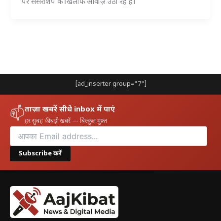
पर सेंसरशिप के खिलाफ आवाज़ उठा रहे हैं।
[ad_inserter group="7"]
ताज़ा खबरें सीधे inbox में पाएं
📫
हर सुबह की बड़ी खबरें — बिल्कुल मुफ़्त
Subscribe करें