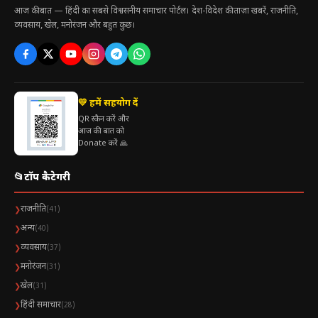
आज की बात — हिंदी का सबसे विश्वसनीय समाचार पोर्टल। देश-विदेश की ताज़ा खबरें, राजनीति,
व्यवसाय, खेल, मनोरंजन और बहुत कुछ।
💛 हमें सहयोग दें
QR स्कैन करें और
आज की बात को
Donate करें 🙏
📂
टॉप कैटेगरी
राजनीति
❯
(41)
अन्य
❯
(40)
व्यवसाय
❯
(37)
मनोरंजन
❯
(31)
खेल
❯
(31)
हिंदी समाचार
❯
(28)