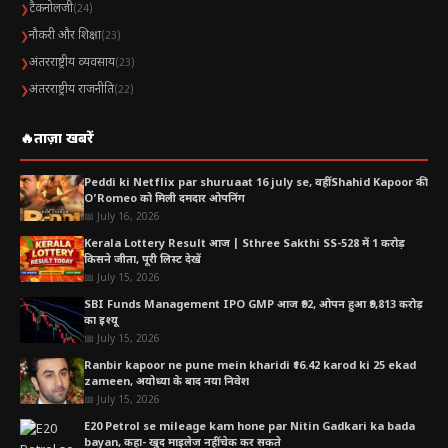
टैकनोलजी
❯
(24)
नौकरी और शिक्षा
❯
(23)
अंतरराष्ट्रीय व्यवसाय
❯
(23)
अंतरराष्ट्रीय राजनीति
❯
(22)
🔥
ताज़ा खबरें
Peddi ki Netflix par shuruaat 16 july se, वहीं Shahid Kapoor की
O’Romeo को मिली दमदार ओपनिंग
📅 July 16, 2026
Kerala Lottery Result आज | Sthree Sakthi SS-528 में 1 करोड़
किसने जीता, पूरी लिस्ट देखें
📅 July 15, 2026
SBI Funds Management IPO GMP आज ₹92, ओपन हुआ ₹9,813 करोड़
का इश्यू
📅 July 15, 2026
Ranbir kapoor ne pune mein kharidi ₹16.42 karod ki 25 ekad
zameen, अयोध्या के बाद नया निवेश
📅 July 15, 2026
E20 Petrol se mileage kam hone par Nitin Gadkari ka bada
bayan, कहा- खुद माइलेज नहीं चेक कर सकते