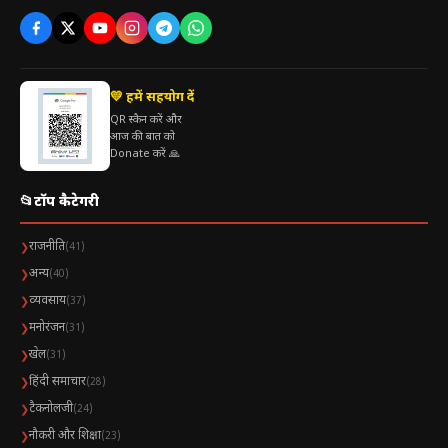
💛 हमें सहयोग दें
QR स्कैन करें और
आज की बात को
Donate करें 🙏
📂
टॉप कैटेगरी
राजनीति
❯
(41)
अन्य
❯
(40)
व्यवसाय
❯
(37)
मनोरंजन
❯
(31)
खेल
❯
(31)
हिंदी समाचार
❯
(28)
टैकनोलजी
❯
(24)
नौकरी और शिक्षा
❯
(23)