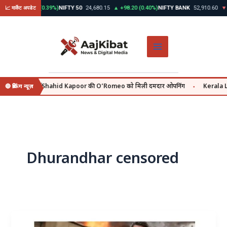
Skip
30
▲ +312.45 (0.39%)
NIFTY 50
24,680.15
▲ +98.20 (0.40%)
NIFTY BANK
52,910.60
▼ -
📈 मार्केट अपडेट
to
content
 july se, वहीं Shahid Kapoor की O’Romeo को मिली दमदार ओपनिंग
Kerala Lott
🔴 ब्रेकिंग न्यूज़
●
Dhurandhar censored