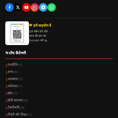
💛 हमें सहयोग दें
QR स्कैन करें और
आज की बात को
Donate करें 🙏
📂
टॉप कैटेगरी
राजनीति
❯
(41)
अन्य
❯
(40)
व्यवसाय
❯
(37)
मनोरंजन
❯
(31)
खेल
❯
(31)
हिंदी समाचार
❯
(28)
टैकनोलजी
❯
(24)
नौकरी और शिक्षा
❯
(23)